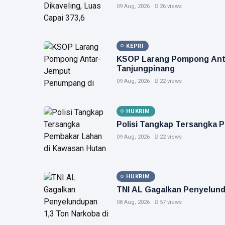
09 Aug, 2026
26 views
KEPRI
KSOP Larang Pompong Ant
Tanjungpinang
09 Aug, 2026
22 views
HUKRIM
Polisi Tangkap Tersangka 
09 Aug, 2026
22 views
HUKRIM
TNI AL Gagalkan Penyelundu
08 Aug, 2026
57 views