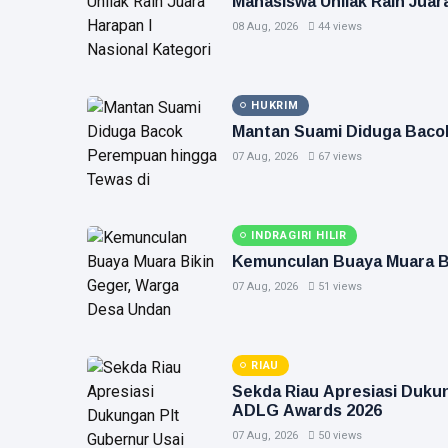
Mahasiswa Unilak Raih Juara
08 Aug, 2026
44 views
HUKRIM
Mantan Suami Diduga Baco
07 Aug, 2026
67 views
INDRAGIRI HILIR
Kemunculan Buaya Muara B
07 Aug, 2026
51 views
RIAU
Sekda Riau Apresiasi Duku
ADLG Awards 2026
07 Aug, 2026
50 views