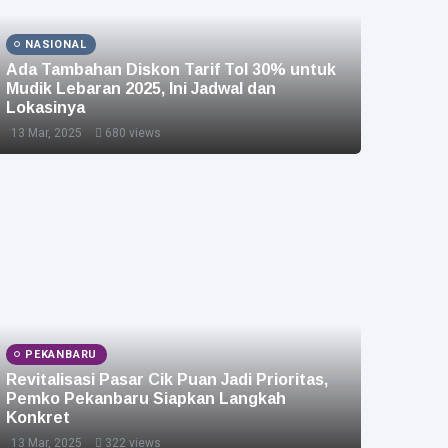
NASIONAL
Ada Tambahan Diskon Tarif Tol 30% untuk
Mudik Lebaran 2025, Ini Jadwal dan
Lokasinya
13 Mar, 2025
680 views
PEKANBARU
Revitalisasi Pasar Cik Puan Jadi Prioritas,
Pemko Pekanbaru Siapkan Langkah
Konkret
13 Mar, 2025
322 views