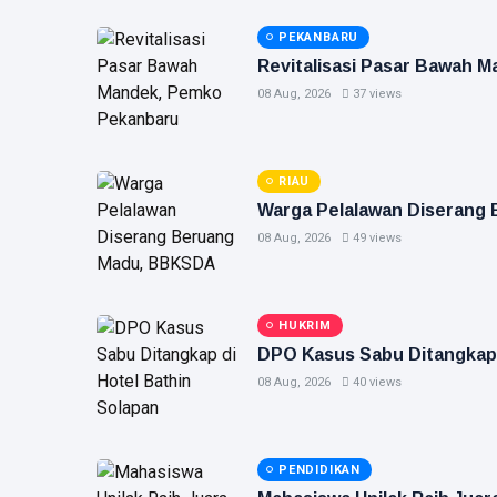
PEKANBARU
Revitalisasi Pasar Bawah M
08 Aug, 2026
37 views
RIAU
Warga Pelalawan Diserang
08 Aug, 2026
49 views
HUKRIM
DPO Kasus Sabu Ditangkap 
08 Aug, 2026
40 views
PENDIDIKAN