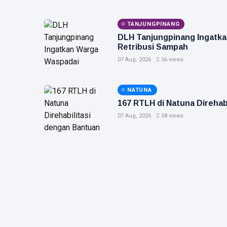
TANJUNGPINANG
DLH Tanjungpinang Ingatk
Retribusi Sampah
07 Aug, 2026
56 views
NATUNA
167 RTLH di Natuna Direha
07 Aug, 2026
58 views