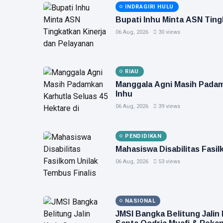
INDRAGIRI HULU
Bupati Inhu Minta ASN Ting
06 Aug, 2026
30 views
RIAU
Manggala Agni Masih Padamk
Inhu
06 Aug, 2026
39 views
PENDIDIKAN
Mahasiswa Disabilitas Fasil
06 Aug, 2026
53 views
NASIONAL
JMSI Bangka Belitung Jali