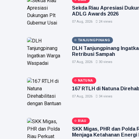
Sekda Riau Apresiasi Duku
ADLG Awards 2026
07 Aug, 2026
24 views
TANJUNGPINANG
DLH Tanjungpinang Ingatk
Retribusi Sampah
07 Aug, 2026
30 views
NATUNA
167 RTLH di Natuna Direha
07 Aug, 2026
34 views
RIAU
SKK Migas, PHR dan Polda R
Menjaga Ketahanan Energi 