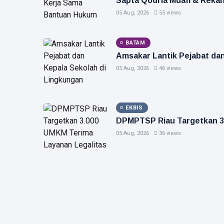
Sapta Qodria Muafi & Reka
05 Aug, 2026
55 views
BATAM
Amsakar Lantik Pejabat da
05 Aug, 2026
46 views
EKBIS
DPMPTSP Riau Targetkan 3.
05 Aug, 2026
36 views