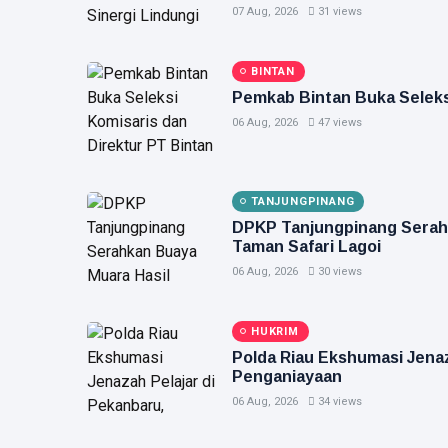
07 Aug, 2026
31 views
BINTAN
Pemkab Bintan Buka Seleksi
06 Aug, 2026
47 views
TANJUNGPINANG
DPKP Tanjungpinang Serah
Taman Safari Lagoi
06 Aug, 2026
30 views
HUKRIM
Polda Riau Ekshumasi Jenaz
Penganiayaan
06 Aug, 2026
34 views