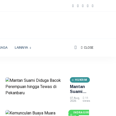
RAGA
LAINNYA
CLOSE
HUKRIM
Mantan
Suami
Diduga
07 Aug,
11
Bacok
2026
views
Perempuan
hingga
INDRAGIRI