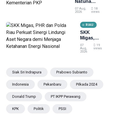
Natuna
Retribusi
Direhabilitasi
Sampah
07 Aug,
18
dengan
2026
views
Bantuan
Kementerian
RIAU
PKP
SKK
Migas,
PHR dan
07
19
Polda Riau
Aug,
views
2026
Perkuat
Sinergi
Lindungi
Aset
Siak Sri Indrapura
Prabowo Subianto
Negara
demi
Indonesia
Pekanbaru
Pilkada 2024
Menjaga
Ketahanan
Donald Trump
PT IKPP Perawang
Energi
Nasional
KPK
Politik
PSSI