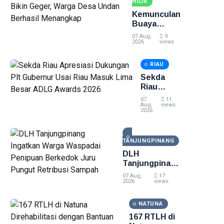
Tewas di
HILIR
Pekanbaru
Kemunculan
Buaya
Muara Bikin
07 Aug,
9
Geger,
2026
views
Warga Desa
Undan
RIAU
Berhasil
Sekda
Menangkap
Riau
Apresiasi
07
11
Dukungan
Aug,
views
2026
Plt
Gubernur
Usai Riau
TANJUNGPINANG
Masuk
Lima
DLH
Besar
Tanjungpinang
ADLG
Ingatkan
07 Aug,
17
Awards
Warga
2026
views
2026
Waspadai
Penipuan
NATUNA
Berkedok Juru
167 RTLH di
Pungut