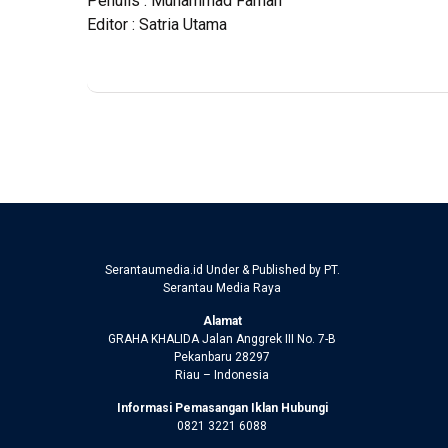
Penulis : Muhammad Farhan
Editor : Satria Utama
Serantaumedia.id Under & Published by PT.
Serantau Media Raya
Alamat
GRAHA KHALIDA Jalan Anggrek III No. 7-B
Pekanbaru 28297
Riau – Indonesia
Informasi Pemasangan Iklan Hubungi
0821 3221 6088