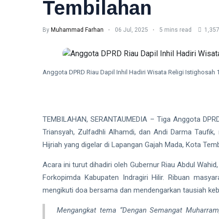
Tembilahan
By
Muhammad Farhan
06 Jul, 2025
5 mins read
1,357
Anggota DPRD Riau Dapil Inhil Hadiri Wisata Religi Istighos
TEMBILAHAN, SERANTAUMEDIA – Tiga Anggota DPRD Provi
Triansyah, Zulfadhli Alhamdi, dan Andi Darma Taufik,
Hijriah yang digelar di Lapangan Gajah Mada, Kota Tembi
Acara ini turut dihadiri oleh Gubernur Riau Abdul Wahid, B
Forkopimda Kabupaten Indragiri Hilir. Ribuan masya
mengikuti doa bersama dan mendengarkan tausiah ke
Mengangkat tema
“Dengan Semangat Muharram