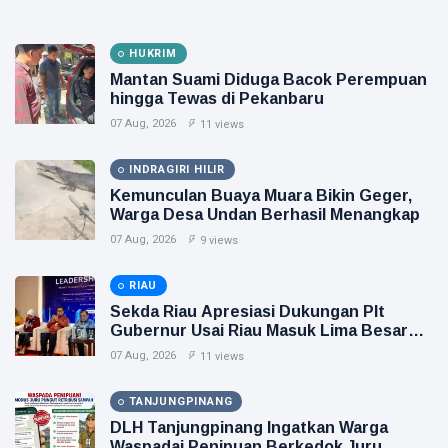
HUKRIM
Mantan Suami Diduga Bacok Perempuan
hingga Tewas di Pekanbaru
07 Aug, 2026
11 views
INDRAGIRI HILIR
Kemunculan Buaya Muara Bikin Geger,
Warga Desa Undan Berhasil Menangkap
07 Aug, 2026
9 views
RIAU
Sekda Riau Apresiasi Dukungan Plt
Gubernur Usai Riau Masuk Lima Besar
ADLG Awards 2026
07 Aug, 2026
11 views
TANJUNGPINANG
DLH Tanjungpinang Ingatkan Warga
Waspadai Penipuan Berkedok Juru