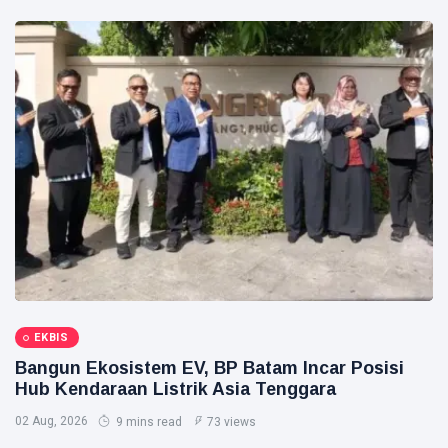
Lindungi
Aset
Siak Sri Indrapura
Negara
demi
Prabowo Subianto
Menjaga
Ketahanan
Indonesia
Energi
Nasional
Pekanbaru
Pilkada 2024
Donald Trump
PT IKPP Perawang
KPK
EKBIS
Politik
Bangun Ekosistem EV, BP Batam Incar Posisi
Hub Kendaraan Listrik Asia Tenggara
PSSI
02 Aug, 2026
9 mins read
73 views