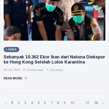
EKBIS
Sebanyak 10.362 Ekor Ikan dari Natuna Diekspor
ke Hong Kong Setelah Lolos Karantina
04 Jul, 2026
8 mins read
128 views
READ MORE
‹
1
2
3
4
5
6
7
8
9
10
...
37
38
›