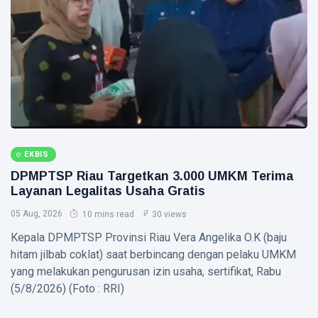
Plt
Gubernur
Usai Riau
TANJUNGPINANG
Masuk
Lima
DLH
Besar
Tanjungpinang
ADLG
Ingatkan
07 Aug,
17
Awards
Warga
2026
views
2026
Waspadai
Penipuan
NATUNA
Berkedok Juru
167 RTLH di
Pungut
EKBIS
Natuna
Retribusi
Direhabilitasi
DPMPTSP Riau Targetkan 3.000 UMKM Terima
Sampah
07 Aug,
18
dengan
2026
views
Layanan Legalitas Usaha Gratis
Bantuan
05 Aug, 2026
Kementerian
10 mins read
30 views
RIAU
PKP
Kepala DPMPTSP Provinsi Riau Vera Angelika O.K (baju
SKK
Migas,
hitam jilbab coklat) saat berbincang dengan pelaku UMKM
PHR dan
07
yang melakukan pengurusan izin usaha, sertifikat, Rabu
19
Polda Riau
Aug,
views
2026
(5/8/2026) (Foto : RRI)
Perkuat
Sinergi