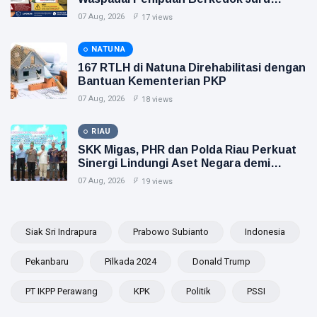
Pungut Retribusi Sampah
07 Aug, 2026
17 views
NATUNA
167 RTLH di Natuna Direhabilitasi dengan
Bantuan Kementerian PKP
07 Aug, 2026
18 views
RIAU
SKK Migas, PHR dan Polda Riau Perkuat
Sinergi Lindungi Aset Negara demi
Menjaga Ketahanan Energi Nasional
07 Aug, 2026
19 views
Siak Sri Indrapura
Prabowo Subianto
Indonesia
Pekanbaru
Pilkada 2024
Donald Trump
PT IKPP Perawang
KPK
Politik
PSSI