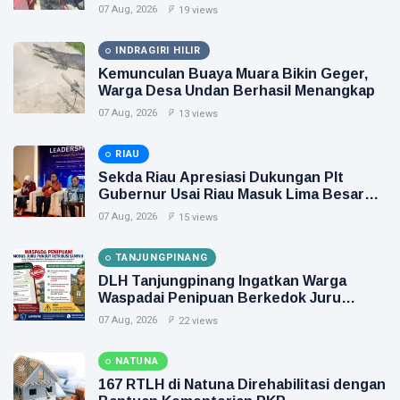
07 Aug, 2026
19 views
INDRAGIRI HILIR
Kemunculan Buaya Muara Bikin Geger,
Warga Desa Undan Berhasil Menangkap
07 Aug, 2026
13 views
RIAU
Sekda Riau Apresiasi Dukungan Plt
Gubernur Usai Riau Masuk Lima Besar
ADLG Awards 2026
07 Aug, 2026
15 views
TANJUNGPINANG
DLH Tanjungpinang Ingatkan Warga
Waspadai Penipuan Berkedok Juru
Pungut Retribusi Sampah
07 Aug, 2026
22 views
NATUNA
167 RTLH di Natuna Direhabilitasi dengan