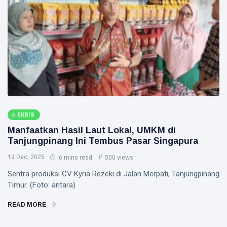
Lindungi
Aset
Siak Sri Indrapura
Negara
demi
Prabowo Subianto
Menjaga
Ketahanan
Indonesia
Energi
Nasional
Pekanbaru
Pilkada 2024
EKBIS
Donald Trump
Manfaatkan Hasil Laut Lokal, UMKM di
Tanjungpinang Ini Tembus Pasar Singapura
PT IKPP Perawang
19 Dec, 2025
6 mins read
500 views
KPK
Sentra produksi CV Kyria Rezeki di Jalan Merpati, Tanjungpinang
Politik
Timur. (Foto: antara)
PSSI
READ MORE