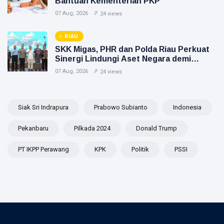
Bantuan Kementerian PKP
07 Aug, 2026
24 views
RIAU
SKK Migas, PHR dan Polda Riau Perkuat
Sinergi Lindungi Aset Negara demi
Menjaga Ketahanan Energi Nasional
07 Aug, 2026
24 views
Siak Sri Indrapura
Prabowo Subianto
Indonesia
Pekanbaru
Pilkada 2024
Donald Trump
PT IKPP Perawang
KPK
Politik
PSSI