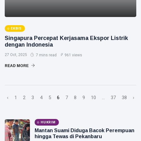
EKBIS
Singapura Percepat Kerjasama Ekspor Listrik
dengan Indonesia
27 Oct, 2025
7 mins read
961 views
READ MORE
‹
1
2
3
4
5
6
7
8
9
10
...
37
38
›
HUKRIM
Mantan Suami Diduga Bacok Perempuan
hingga Tewas di Pekanbaru