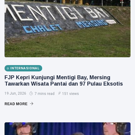
Lindungi
Aset
Siak Sri Indrapura
Negara
demi
Prabowo Subianto
Menjaga
Ketahanan
Indonesia
Energi
Nasional
Pekanbaru
Pilkada 2024
INTERNASIONAL
Donald Trump
FJP Kepri Kunjungi Mentigi Bay, Mersing
Tawarkan Wisata Pantai dan 97 Pulau Eksotis
PT IKPP Perawang
19 Jun, 2026
7 mins read
151 views
KPK
READ MORE
Politik
PSSI