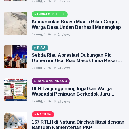
07 Aug, 2026
33 views
INDRAGIRI HILIR
Kemunculan Buaya Muara Bikin Geger,
Warga Desa Undan Berhasil Menangkap
07 Aug, 2026
21 views
RIAU
Sekda Riau Apresiasi Dukungan Plt
Gubernur Usai Riau Masuk Lima Besar
ADLG Awards 2026
07 Aug, 2026
24 views
TANJUNGPINANG
DLH Tanjungpinang Ingatkan Warga
Waspadai Penipuan Berkedok Juru
Pungut Retribusi Sampah
07 Aug, 2026
29 views
NATUNA
167 RTLH di Natuna Direhabilitasi dengan
Bantuan Kementerian PKP