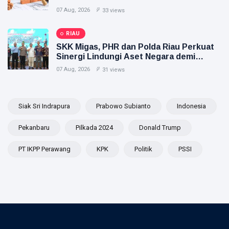
07 Aug, 2026
33 views
RIAU
SKK Migas, PHR dan Polda Riau Perkuat
Sinergi Lindungi Aset Negara demi
Menjaga Ketahanan Energi Nasional
07 Aug, 2026
31 views
Siak Sri Indrapura
Prabowo Subianto
Indonesia
Pekanbaru
Pilkada 2024
Donald Trump
PT IKPP Perawang
KPK
Politik
PSSI