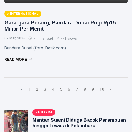
INTERNASIONAL
Gara-gara Perang, Bandara Dubai Rugi Rp15
Miliar Per Menit
07 Mar, 2026
7 mins read
771 views
Bandara Dubai (foto: Detik.com)
READ MORE
‹
1
2
3
4
5
6
7
8
9
10
›
HUKRIM
Mantan Suami Diduga Bacok Perempuan
hingga Tewas di Pekanbaru