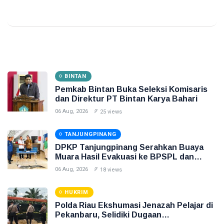
BINTAN
Pemkab Bintan Buka Seleksi Komisaris
dan Direktur PT Bintan Karya Bahari
06 Aug, 2026
25 views
TANJUNGPINANG
DPKP Tanjungpinang Serahkan Buaya
Muara Hasil Evakuasi ke BPSPL dan
Taman Safari Lagoi
06 Aug, 2026
18 views
HUKRIM
Polda Riau Ekshumasi Jenazah Pelajar di
Pekanbaru, Selidiki Dugaan