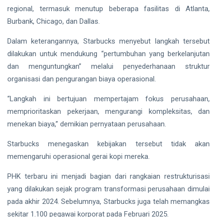
Finalis
regional, termasuk menutup beberapa fasilitas di Atlanta,
Pilmapres
Burbank, Chicago, dan Dallas.
Nasional
Siak Sri Indrapura
2026
Dalam keterangannya, Starbucks menyebut langkah tersebut
Prabowo Subianto
dilakukan untuk mendukung “pertumbuhan yang berkelanjutan
Indonesia
dan menguntungkan” melalui penyederhanaan struktur
organisasi dan pengurangan biaya operasional.
Pekanbaru
“Langkah ini bertujuan mempertajam fokus perusahaan,
Pilkada 2024
memprioritaskan pekerjaan, mengurangi kompleksitas, dan
menekan biaya,” demikian pernyataan perusahaan.
Donald Trump
Starbucks menegaskan kebijakan tersebut tidak akan
PT IKPP Perawang
memengaruhi operasional gerai kopi mereka.
KPK
PHK terbaru ini menjadi bagian dari rangkaian restrukturisasi
Politik
yang dilakukan sejak program transformasi perusahaan dimulai
pada akhir 2024. Sebelumnya, Starbucks juga telah memangkas
PSSI
sekitar 1.100 pegawai korporat pada Februari 2025.