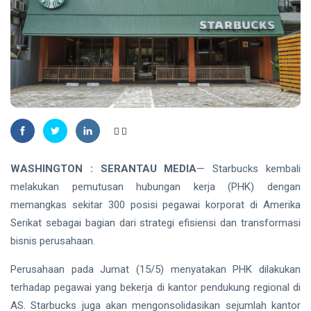
Pekanbaru,
Selidiki
INDRAGIRI
Dugaan
HULU
Penganiayaan
Bupati
Inhu Minta
ASN
06
16
Tingkatkan
Aug,
views
2026
Kinerja dan
Pelayanan
RIAU
Publik
Manggala
Agni
WASHINGTON : SERANTAU MEDIA
—
Starbucks
kembali
Masih
06
25
Padamkan
Aug,
views
melakukan pemutusan hubungan kerja (PHK) dengan
2026
Karhutla
memangkas sekitar 300 posisi pegawai korporat di Amerika
Seluas 45
Serikat sebagai bagian dari strategi efisiensi dan transformasi
Hektare di
PENDIDIKAN
Pelalawan
bisnis perusahaan.
dan Inhu
Mahasiswa
Disabilitas
Perusahaan pada Jumat (15/5) menyatakan PHK dilakukan
Fasilkom
06
27
terhadap pegawai yang bekerja di kantor pendukung regional di
Unilak
Aug,
views
2026
Tembus
AS. Starbucks juga akan mengonsolidasikan sejumlah kantor