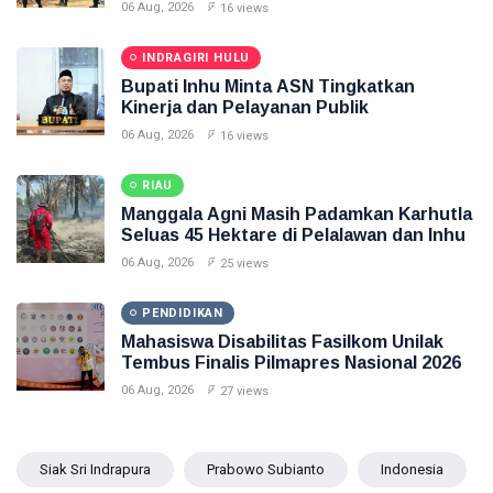
Penganiayaan
06 Aug, 2026
16 views
INDRAGIRI HULU
Bupati Inhu Minta ASN Tingkatkan
Kinerja dan Pelayanan Publik
06 Aug, 2026
16 views
RIAU
Manggala Agni Masih Padamkan Karhutla
Seluas 45 Hektare di Pelalawan dan Inhu
06 Aug, 2026
25 views
PENDIDIKAN
Mahasiswa Disabilitas Fasilkom Unilak
Tembus Finalis Pilmapres Nasional 2026
06 Aug, 2026
27 views
Siak Sri Indrapura
Prabowo Subianto
Indonesia