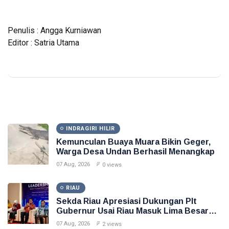
Penulis : Angga Kurniawan
Editor : Satria Utama
INDRAGIRI HILIR
Kemunculan Buaya Muara Bikin Geger,
Warga Desa Undan Berhasil Menangkap
07 Aug, 2026
0 views
RIAU
Sekda Riau Apresiasi Dukungan Plt
Gubernur Usai Riau Masuk Lima Besar
ADLG Awards 2026
07 Aug, 2026
2 views