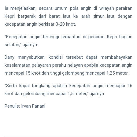
Direktur
PT
Siak Sri Indrapura
Ia menjelaskan, secara umum pola angin di wilayah perairan
Bintan
Kepri bergerak dari barat laut ke arah timur laut dengan
Karya
Prabowo Subianto
Bahari
kecepatan angin berkisar 3-20 knot.
Indonesia
"Kecepatan angin tertinggi terpantau di perairan Kepri bagian
selatan," ujarnya.
Pekanbaru
Dany menyebutkan, kondisi tersebut dapat membahayakan
Pilkada 2024
keselamatan pelayaran perahu nelayan apabila kecepatan angin
Donald Trump
mencapai 15 knot dan tinggi gelombang mencapai 1,25 meter.
PT IKPP Perawang
"Serta kapal tongkang apabila kecepatan angin mencapai 16
knot dan gelombang mencapai 1,5 meter," ujarnya.
KPK
Penulis: Irvan Fanani
Politik
PSSI