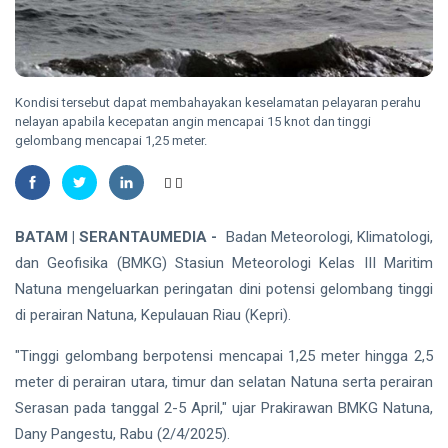
Warga
2026
Waspadai
Penipuan
NATUNA
Berkedok Juru
167 RTLH di
Pungut
Natuna
Retribusi
Kondisi tersebut dapat membahayakan keselamatan pelayaran perahu
Direhabilitasi
Sampah
07 Aug,
16
nelayan apabila kecepatan angin mencapai 15 knot dan tinggi
dengan
2026
views
gelombang mencapai 1,25 meter.
Bantuan
Kementerian
RIAU
PKP
SKK
Migas,
PHR dan
BATAM | SERANTAUMEDIA -
Badan Meteorologi, Klimatologi,
07
13
Polda Riau
Aug,
views
dan Geofisika (BMKG) Stasiun Meteorologi Kelas III Maritim
2026
Perkuat
Natuna mengeluarkan peringatan dini potensi gelombang tinggi
Sinergi
BINTAN
Lindungi
di perairan Natuna, Kepulauan Riau (Kepri).
Aset
Pemkab
Negara
Bintan
"Tinggi gelombang berpotensi mencapai 1,25 meter hingga 2,5
demi
Buka
06
meter di perairan utara, timur dan selatan Natuna serta perairan
41
Menjaga
Seleksi
Aug,
views
2026
Ketahanan
Serasan pada tanggal 2-5 April," ujar Prakirawan BMKG Natuna,
Komisaris
Energi
dan
Dany Pangestu, Rabu (2/4/2025).
Nasional