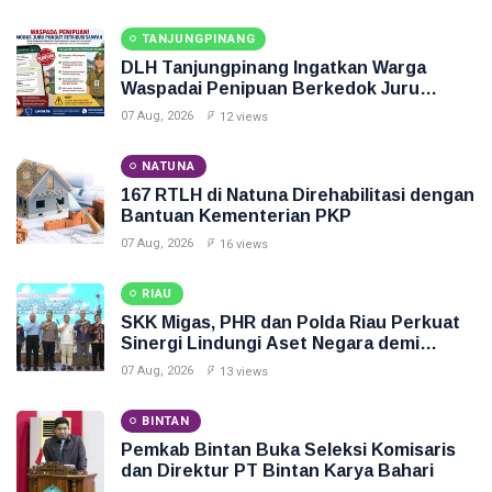
TANJUNGPINANG
DLH Tanjungpinang Ingatkan Warga
Waspadai Penipuan Berkedok Juru
Pungut Retribusi Sampah
07 Aug, 2026
12 views
NATUNA
167 RTLH di Natuna Direhabilitasi dengan
Bantuan Kementerian PKP
07 Aug, 2026
16 views
RIAU
SKK Migas, PHR dan Polda Riau Perkuat
Sinergi Lindungi Aset Negara demi
Menjaga Ketahanan Energi Nasional
07 Aug, 2026
13 views
BINTAN
Pemkab Bintan Buka Seleksi Komisaris
dan Direktur PT Bintan Karya Bahari