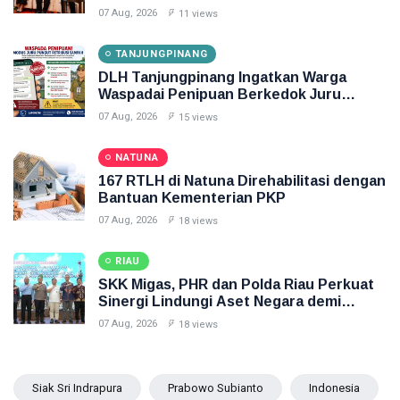
ADLG Awards 2026
07 Aug, 2026
11 views
TANJUNGPINANG
DLH Tanjungpinang Ingatkan Warga
Waspadai Penipuan Berkedok Juru
Pungut Retribusi Sampah
07 Aug, 2026
15 views
NATUNA
167 RTLH di Natuna Direhabilitasi dengan
Bantuan Kementerian PKP
07 Aug, 2026
18 views
RIAU
SKK Migas, PHR dan Polda Riau Perkuat
Sinergi Lindungi Aset Negara demi
Menjaga Ketahanan Energi Nasional
07 Aug, 2026
18 views
Siak Sri Indrapura
Prabowo Subianto
Indonesia