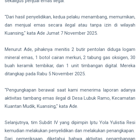
sekaligus penjual emas ilegal.
Aset
Siak Sri Indrapura
Negara
demi
"Dari hasil penyelidikan, kedua pelaku menambang, memurnikan,
Prabowo Subianto
Menjaga
dan menjual emas secara ilegal atau tanpa izin di wilayah
Ketahanan
Indonesia
Energi
Kuansing," kata Ade Jumat 7 November 2025.
Nasional
Pekanbaru
Menurut Ade, pihaknya menitis 2 butir pentolan diduga logam
Pilkada 2024
mineral emas, 1 botol cairan merkuri, 2 tabung gas oksigen, 30
buah keramik tembikar, dan 1 unit timbangan digital. Mereka
Donald Trump
ditangkap pada Rabu 5 November 2025.
PT IKPP Perawang
"Pengungkapan berawal saat kami menerima laporan adanya
KPK
aktivitas tambang emas ilegal di Desa Lubuk Ramo, Kecamatan
Kuantan Mudik, Kuansing," kata Ade.
Politik
Selanjutnya, tim Subdit IV yang dipimpin Iptu Yola Yulistia Resi
PSSI
kemudian melakukan penyelidikan dan melakukan penangkapan.
Dari pemeriksaan, diketahui bahwa aktivitas penambangan