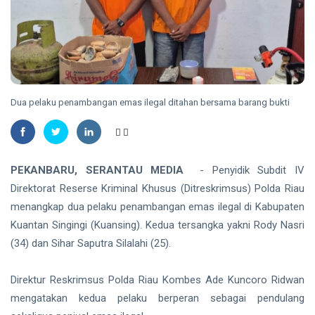
Gubernur
Usai Riau
TANJUNGPINANG
Masuk
Lima
DLH
Besar
Tanjungpinang
ADLG
Ingatkan
07 Aug,
15
Awards
Warga
2026
views
2026
Dua pelaku penambangan emas ilegal ditahan bersama barang bukti
Waspadai
Penipuan
NATUNA
Berkedok Juru
167 RTLH di
Pungut
Natuna
Retribusi
Direhabilitasi
PEKANBARU, SERANTAU MEDIA
- Penyidik Subdit IV
Sampah
07 Aug,
18
dengan
2026
views
Direktorat Reserse Kriminal Khusus (Ditreskrimsus) Polda Riau
Bantuan
Kementerian
menangkap dua pelaku penambangan emas ilegal di Kabupaten
RIAU
PKP
Kuantan Singingi (Kuansing). Kedua tersangka yakni Rody Nasri
SKK
Migas,
(34) dan Sihar Saputra Silalahi (25).
PHR dan
07
18
Polda Riau
Aug,
views
2026
Direktur Reskrimsus Polda Riau Kombes Ade Kuncoro Ridwan
Perkuat
Sinergi
mengatakan kedua pelaku berperan sebagai pendulang
Lindungi