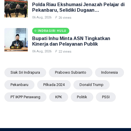
Polda Riau Ekshumasi Jenazah Pelajar di
Pekanbaru, Selidiki Dugaan
Penganiayaan
06 Aug, 2026
26 views
INDRAGIRI HULU
Bupati Inhu Minta ASN Tingkatkan
Kinerja dan Pelayanan Publik
06 Aug, 2026
22 views
Siak Sri Indrapura
Prabowo Subianto
Indonesia
Pekanbaru
Pilkada 2024
Donald Trump
PT IKPP Perawang
KPK
Politik
PSSI