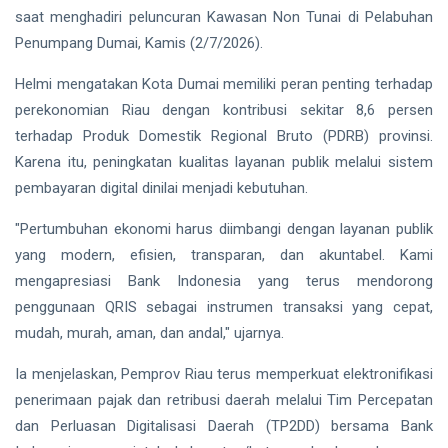
Publik
saat menghadiri peluncuran Kawasan Non Tunai di Pelabuhan
Siak Sri Indrapura
Penumpang Dumai, Kamis (2/7/2026).
Prabowo Subianto
Helmi mengatakan Kota Dumai memiliki peran penting terhadap
Indonesia
perekonomian Riau dengan kontribusi sekitar 8,6 persen
terhadap Produk Domestik Regional Bruto (PDRB) provinsi.
Pekanbaru
Karena itu, peningkatan kualitas layanan publik melalui sistem
pembayaran digital dinilai menjadi kebutuhan.
Pilkada 2024
"Pertumbuhan ekonomi harus diimbangi dengan layanan publik
Donald Trump
yang modern, efisien, transparan, dan akuntabel. Kami
PT IKPP Perawang
mengapresiasi Bank Indonesia yang terus mendorong
penggunaan QRIS sebagai instrumen transaksi yang cepat,
KPK
mudah, murah, aman, dan andal," ujarnya.
Politik
Ia menjelaskan, Pemprov Riau terus memperkuat elektronifikasi
penerimaan pajak dan retribusi daerah melalui Tim Percepatan
PSSI
dan Perluasan Digitalisasi Daerah (TP2DD) bersama Bank