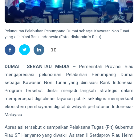
Energi
dan
Nasional
Direktur
TANJUNGPINANG
PT
Bintan
DPKP
Karya
Tanjungpinang
Peluncuran Pelabuhan Penumpang Dumai sebagai Kawasan Non Tunai
Bahari
Serahkan
06 Aug,
22
yang diinisiasi Bank Indonesia (Foto: diskominfo Riau)
Buaya Muara
2026
views
Hasil Evakuasi
ke BPSPL dan
HUKRIM
Taman Safari
Polda Riau
Lagoi
Ekshumasi
DUMAI
:
SERANTAU MEDIA
– Pemerintah Provinsi Riau
Jenazah
06 Aug,
26
mengapresiasi peluncuran Pelabuhan Penumpang Dumai
Pelajar di
2026
views
sebagai Kawasan Non Tunai yang diinisiasi Bank Indonesia.
Pekanbaru,
Selidiki
Program tersebut dinilai menjadi langkah strategis dalam
INDRAGIRI
Dugaan
HULU
mempercepat digitalisasi layanan publik sekaligus memperkuat
Penganiayaan
Bupati
ekosistem pembayaran digital di wilayah perbatasan Indonesia-
Inhu Minta
Malaysia.
ASN
06
22
Tingkatkan
Aug,
views
2026
Kinerja dan
Apresiasi tersebut disampaikan Pelaksana Tugas (Plt) Gubernur
Pelayanan
Riau SF Hariyanto yang diwakili Asisten II Setdaprov Riau Helmi