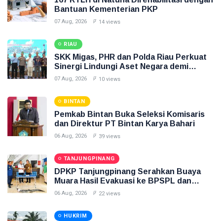
Bantuan Kementerian PKP
07 Aug, 2026
14 views
RIAU
SKK Migas, PHR dan Polda Riau Perkuat
Sinergi Lindungi Aset Negara demi
Menjaga Ketahanan Energi Nasional
07 Aug, 2026
10 views
BINTAN
Pemkab Bintan Buka Seleksi Komisaris
dan Direktur PT Bintan Karya Bahari
06 Aug, 2026
39 views
TANJUNGPINANG
DPKP Tanjungpinang Serahkan Buaya
Muara Hasil Evakuasi ke BPSPL dan
Taman Safari Lagoi
06 Aug, 2026
22 views
HUKRIM