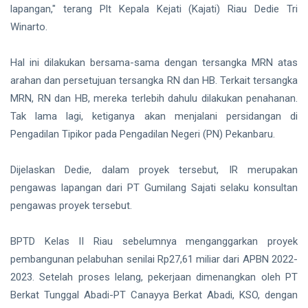
hingga
lapangan," terang Plt Kepala Kejati (Kajati) Riau Dedie Tri
Tewas di
Winarto.
Pekanbaru
Siak Sri Indrapura
Prabowo Subianto
Hal ini dilakukan bersama-sama dengan tersangka MRN atas
arahan dan persetujuan tersangka RN dan HB. Terkait tersangka
Indonesia
MRN, RN dan HB, mereka terlebih dahulu dilakukan penahanan.
Tak lama lagi, ketiganya akan menjalani persidangan di
Pekanbaru
Pengadilan Tipikor pada Pengadilan Negeri (PN) Pekanbaru.
Pilkada 2024
Dijelaskan Dedie, dalam proyek tersebut, IR merupakan
Donald Trump
pengawas lapangan dari PT Gumilang Sajati selaku konsultan
PT IKPP Perawang
pengawas proyek tersebut.
KPK
BPTD Kelas II Riau sebelumnya menganggarkan proyek
pembangunan pelabuhan senilai Rp27,61 miliar dari APBN 2022-
Politik
2023. Setelah proses lelang, pekerjaan dimenangkan oleh PT
PSSI
Berkat Tunggal Abadi-PT Canayya Berkat Abadi, KSO, dengan