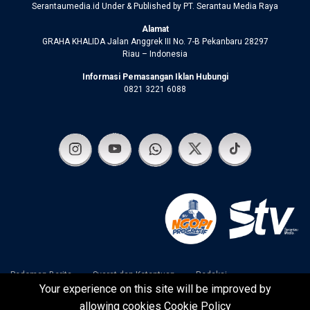
Serantaumedia.id Under & Published by PT. Serantau Media Raya
Alamat
GRAHA KHALIDA Jalan Anggrek III No. 7-B Pekanbaru 28297
Riau – Indonesia
Informasi Pemasangan Iklan Hubungi
0821 3221 6088
Pedoman Berita
Syarat dan Ketentuan
Redaksi
Your experience on this site will be improved by
Disclaimer
Kebijakan Privasi
allowing cookies
Cookie Policy