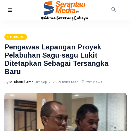
HUKRIM
TNI AL
Gagalkan
HUKRIM
Penyelundupan
08 Aug,
44
1,3 Ton
2026
views
Pengawas Lapangan Proyek
Narkoba di
Pelabuhan Sagu-sagu Lukit
Perairan
Tanjung
Ditetapkan Sebagai Tersangka
PEKANBARU
Berakit
Revitalisasi
Baru
Pasar
Bawah
By
M. Khairul Amri
02 Sep, 2025
9 mins read
292 views
08
28
Mandek,
Aug,
views
2026
Pemko
Pekanbaru
RIAU
Siapkan
Opsi Ambil
Warga
Alih
Pelalawan
Diserang
08
40
Beruang
Aug,
views
2026