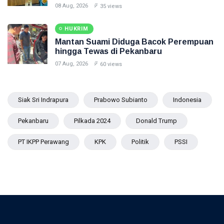
08 Aug, 2026
35 views
HUKRIM
Mantan Suami Diduga Bacok Perempuan
hingga Tewas di Pekanbaru
07 Aug, 2026
60 views
Siak Sri Indrapura
Prabowo Subianto
Indonesia
Pekanbaru
Pilkada 2024
Donald Trump
PT IKPP Perawang
KPK
Politik
PSSI