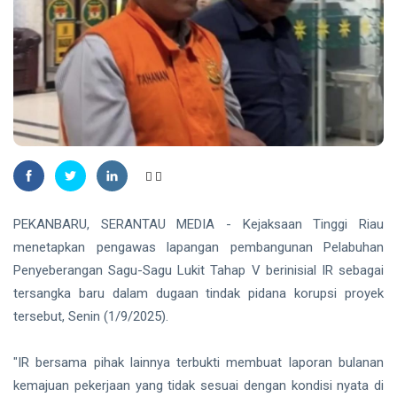
Madu,
BBKSDA
HUKRIM
Riau
Pasang
DPO
Kandang
Kasus
Jebak
Sabu
08
33
Ditangkap
Aug,
views
2026
di Hotel
Bathin
Solapan
PENDIDIKAN
Mahasiswa
Unilak
PEKANBARU, SERANTAU MEDIA - Kejaksaan Tinggi Riau
Raih Juara
08
35
Harapan I
Aug,
views
menetapkan pengawas lapangan pembangunan Pelabuhan
2026
Nasional
Penyeberangan Sagu-Sagu Lukit Tahap V berinisial IR sebagai
Kategori
tersangka baru dalam dugaan tindak pidana korupsi proyek
HUKRIM
Disabilitas
Mantan
tersebut, Senin (1/9/2025).
Suami
Diduga
07
60
"IR bersama pihak lainnya terbukti membuat laporan bulanan
Bacok
Aug,
views
2026
Perempuan
kemajuan pekerjaan yang tidak sesuai dengan kondisi nyata di