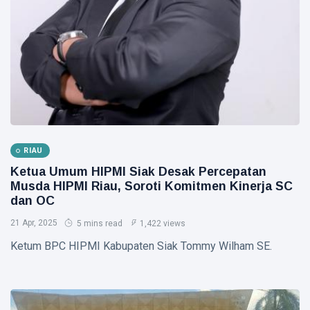
Madu,
BBKSDA
HUKRIM
Riau
Pasang
DPO
Kandang
Kasus
Jebak
Sabu
08
22
Ditangkap
Aug,
views
2026
di Hotel
Bathin
Solapan
PENDIDIKAN
Mahasiswa
RIAU
Unilak
Ketua Umum HIPMI Siak Desak Percepatan
Raih Juara
08
32
Musda HIPMI Riau, Soroti Komitmen Kinerja SC
Harapan I
Aug,
views
2026
dan OC
Nasional
Kategori
21 Apr, 2025
5 mins read
1,422 views
HUKRIM
Disabilitas
Ketum BPC HIPMI Kabupaten Siak Tommy Wilham SE.
Mantan
Suami
Diduga
07
50
Bacok
Aug,
views
2026
Perempuan