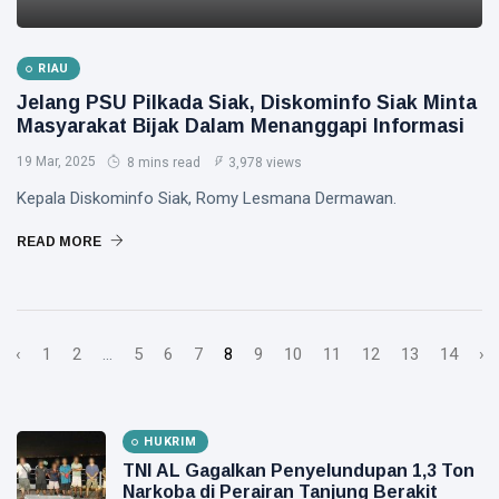
RIAU
Jelang PSU Pilkada Siak, Diskominfo Siak Minta
Masyarakat Bijak Dalam Menanggapi Informasi
19 Mar, 2025
8 mins read
3,978 views
Kepala Diskominfo Siak, Romy Lesmana Dermawan.
READ MORE
‹
1
2
...
5
6
7
8
9
10
11
12
13
14
›
HUKRIM
TNI AL Gagalkan Penyelundupan 1,3 Ton
Narkoba di Perairan Tanjung Berakit