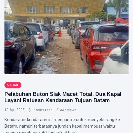
hingga
Tewas di
Pekanbaru
Siak Sri Indrapura
Prabowo Subianto
Indonesia
Pekanbaru
Pilkada 2024
Donald Trump
SIAK
PT IKPP Perawang
Pelabuhan Buton Siak Macet Total, Dua Kapal
Layani Ratusan Kendaraan Tujuan Batam
KPK
19 Apr, 2025
7 mins read
447 views
Politik
Kendaraan-kendaraan ini mengantre untuk menyeberang ke
PSSI
Batam, namun terbatasnya jumlah kapal membuat waktu
tunggu membengkak hingga 3-4 hari.