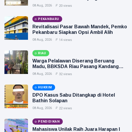
08 Aug, 2026
20 views
PEKANBARU
Revitalisasi Pasar Bawah Mandek, Pemko
Pekanbaru Siapkan Opsi Ambil Alih
08 Aug, 2026
14 views
RIAU
Warga Pelalawan Diserang Beruang
Madu, BBKSDA Riau Pasang Kandang
Jebak
08 Aug, 2026
32 views
HUKRIM
DPO Kasus Sabu Ditangkap di Hotel
Bathin Solapan
08 Aug, 2026
22 views
PENDIDIKAN
Mahasiswa Unilak Raih Juara Harapan I