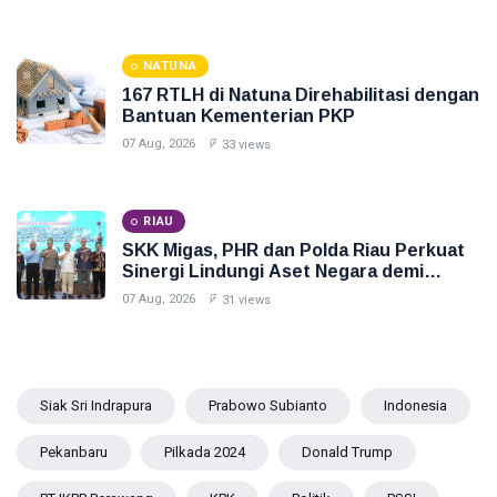
NATUNA
167 RTLH di Natuna Direhabilitasi dengan
Bantuan Kementerian PKP
07 Aug, 2026
33 views
RIAU
SKK Migas, PHR dan Polda Riau Perkuat
Sinergi Lindungi Aset Negara demi
Menjaga Ketahanan Energi Nasional
07 Aug, 2026
31 views
Siak Sri Indrapura
Prabowo Subianto
Indonesia
Pekanbaru
Pilkada 2024
Donald Trump