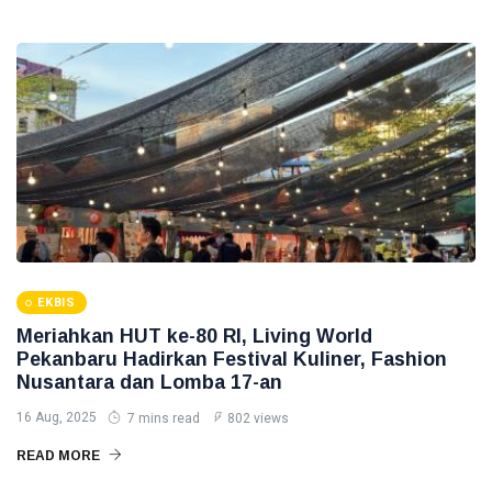
Lindungi
Aset
Siak Sri Indrapura
Negara
demi
Prabowo Subianto
Menjaga
Ketahanan
Indonesia
Energi
Nasional
Pekanbaru
Pilkada 2024
Donald Trump
PT IKPP Perawang
EKBIS
Meriahkan HUT ke-80 RI, Living World
KPK
Pekanbaru Hadirkan Festival Kuliner, Fashion
Nusantara dan Lomba 17-an
Politik
16 Aug, 2025
7 mins read
802 views
PSSI
READ MORE