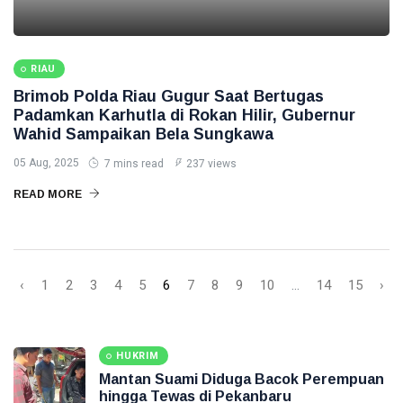
RIAU
Brimob Polda Riau Gugur Saat Bertugas
Padamkan Karhutla di Rokan Hilir, Gubernur
Wahid Sampaikan Bela Sungkawa
05 Aug, 2025
7 mins read
237 views
READ MORE
‹
1
2
3
4
5
6
7
8
9
10
...
14
15
›
HUKRIM
Mantan Suami Diduga Bacok Perempuan
hingga Tewas di Pekanbaru