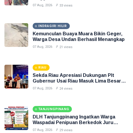
07 Aug, 2026
33 views
INDRAGIRI HILIR
Kemunculan Buaya Muara Bikin Geger,
Warga Desa Undan Berhasil Menangkap
07 Aug, 2026
21 views
RIAU
Sekda Riau Apresiasi Dukungan Plt
Gubernur Usai Riau Masuk Lima Besar
ADLG Awards 2026
07 Aug, 2026
24 views
TANJUNGPINANG
DLH Tanjungpinang Ingatkan Warga
Waspadai Penipuan Berkedok Juru
Pungut Retribusi Sampah
07 Aug, 2026
29 views