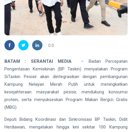
Madu,
BBKSDA
HUKRIM
Riau
Pasang
DPO
Kandang
Kasus
Jebak
Sabu
08
33
Ditangkap
Aug,
views
2026
di Hotel
Bathin
Solapan
PENDIDIKAN
BATAM : SERANTAI MEDIA
– Badan Percepatan
Mahasiswa
Pengentasan Kemiskinan (BP Taskin) menyatakan Program
Unilak
Raih Juara
SiTaskin Pesisir akan diintegrasikan dengan pembangunan
08
39
Harapan I
Aug,
views
Kampung Nelayan Merah Putih untuk meningkatkan
2026
Nasional
kesejahteraan masyarakat pesisir, mendukung konsumsi
Kategori
HUKRIM
Disabilitas
protein, serta menyukseskan Program Makan Bergizi Gratis
Mantan
(MBG).
Suami
Diduga
07
60
Deputi Bidang Koordinasi dan Sinkronisasi BP Taskin, Didit
Bacok
Aug,
views
2026
Herdiawan, mengatakan hingga kini sekitar 100 Kampung
Perempuan