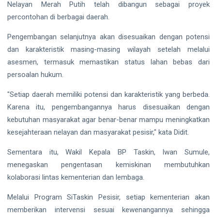
hingga
Nelayan Merah Putih telah dibangun sebagai proyek
Tewas di
percontohan di berbagai daerah.
Pekanbaru
Siak Sri Indrapura
Pengembangan selanjutnya akan disesuaikan dengan potensi
Prabowo Subianto
dan karakteristik masing-masing wilayah setelah melalui
asesmen, termasuk memastikan status lahan bebas dari
Indonesia
persoalan hukum.
Pekanbaru
"Setiap daerah memiliki potensi dan karakteristik yang berbeda.
Pilkada 2024
Karena itu, pengembangannya harus disesuaikan dengan
kebutuhan masyarakat agar benar-benar mampu meningkatkan
Donald Trump
kesejahteraan nelayan dan masyarakat pesisir," kata Didit.
PT IKPP Perawang
Sementara itu, Wakil Kepala BP Taskin, Iwan Sumule,
KPK
menegaskan pengentasan kemiskinan membutuhkan
kolaborasi lintas kementerian dan lembaga.
Politik
Melalui Program SiTaskin Pesisir, setiap kementerian akan
PSSI
memberikan intervensi sesuai kewenangannya sehingga