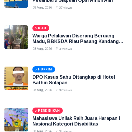
Pekanbaru Siapkan Opsi Ambil Alih
08 Aug, 2026
27 views
RIAU
Warga Pelalawan Diserang Beruang
Madu, BBKSDA Riau Pasang Kandang
Jebak
08 Aug, 2026
39 views
HUKRIM
DPO Kasus Sabu Ditangkap di Hotel
Bathin Solapan
08 Aug, 2026
32 views
PENDIDIKAN
Mahasiswa Unilak Raih Juara Harapan I
Nasional Kategori Disabilitas
08 Aug, 2026
34 views