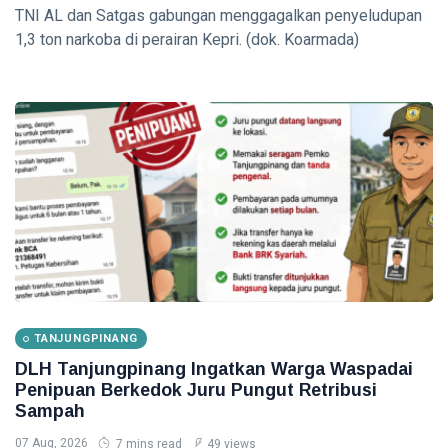
hingga
TNI AL dan Satgas gabungan menggagalkan penyeludupan
Tewas di
1,3 ton narkoba di perairan Kepri. (dok. Koarmada)
Pekanbaru
Siak Sri Indrapura
Prabowo Subianto
Indonesia
Pekanbaru
Pilkada 2024
Donald Trump
PT IKPP Perawang
KPK
TANJUNGPINANG
DLH Tanjungpinang Ingatkan Warga Waspadai
Politik
Penipuan Berkedok Juru Pungut Retribusi
Sampah
PSSI
07 Aug, 2026
7 mins read
49 views