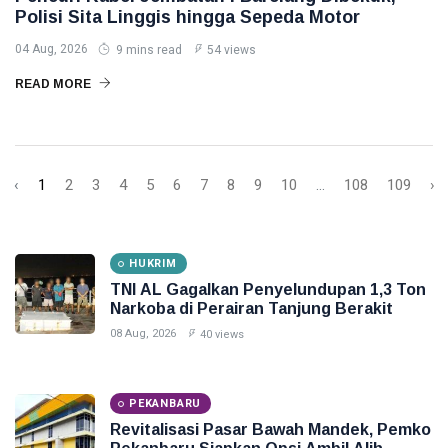
Polisi Sita Linggis hingga Sepeda Motor
04 Aug, 2026
9 mins read
54 views
READ MORE
‹
1
2
3
4
5
6
7
8
9
10
...
108
109
›
HUKRIM
TNI AL Gagalkan Penyelundupan 1,3 Ton
Narkoba di Perairan Tanjung Berakit
08 Aug, 2026
40 views
PEKANBARU
Revitalisasi Pasar Bawah Mandek, Pemko