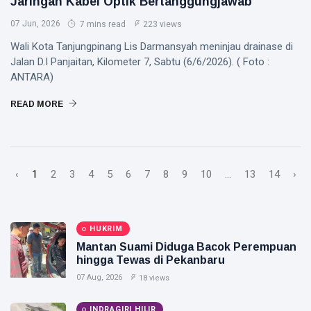
Jaringan Kabel Optik Bertanggungjawab
07 Jun, 2026
7 mins read
223 views
Wali Kota Tanjungpinang Lis Darmansyah meninjau drainase di
Jalan D.I Panjaitan, Kilometer 7, Sabtu (6/6/2026). ( Foto :
ANTARA)
READ MORE
‹
1
2
3
4
5
6
7
8
9
10
...
13
14
›
HUKRIM
Mantan Suami Diduga Bacok Perempuan
hingga Tewas di Pekanbaru
07 Aug, 2026
18 views
INDRAGIRI HILIR