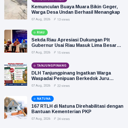
Kemunculan Buaya Muara Bikin Geger,
Warga Desa Undan Berhasil Menangkap
07 Aug, 2026
13 views
RIAU
Sekda Riau Apresiasi Dukungan Plt
Gubernur Usai Riau Masuk Lima Besar
ADLG Awards 2026
07 Aug, 2026
15 views
TANJUNGPINANG
DLH Tanjungpinang Ingatkan Warga
Waspadai Penipuan Berkedok Juru
Pungut Retribusi Sampah
07 Aug, 2026
22 views
NATUNA
167 RTLH di Natuna Direhabilitasi dengan
Bantuan Kementerian PKP
07 Aug, 2026
24 views