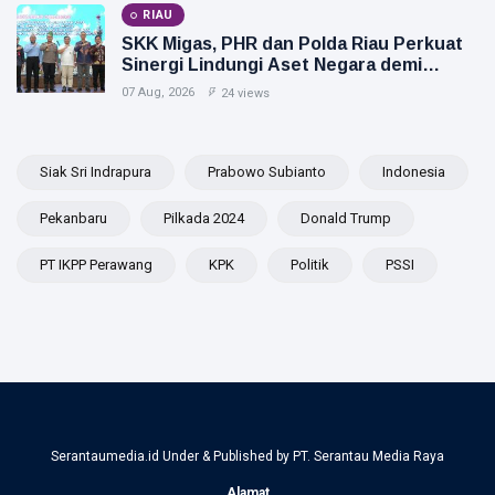
RIAU
SKK Migas, PHR dan Polda Riau Perkuat
Sinergi Lindungi Aset Negara demi
Menjaga Ketahanan Energi Nasional
07 Aug, 2026
24 views
Siak Sri Indrapura
Prabowo Subianto
Indonesia
Pekanbaru
Pilkada 2024
Donald Trump
PT IKPP Perawang
KPK
Politik
PSSI
Serantaumedia.id Under & Published by PT. Serantau Media Raya
Alamat