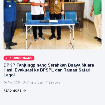
Lindungi
Aset
Siak Sri Indrapura
Negara
demi
Prabowo Subianto
Menjaga
Ketahanan
Indonesia
Energi
Nasional
Pekanbaru
Pilkada 2024
Donald Trump
TANJUNGPINANG
DPKP Tanjungpinang Serahkan Buaya Muara
PT IKPP Perawang
Hasil Evakuasi ke BPSPL dan Taman Safari
Lagoi
KPK
06 Aug, 2026
7 mins read
24 views
Politik
READ MORE
PSSI