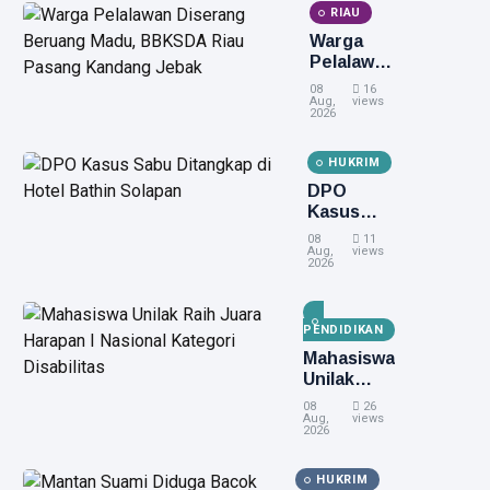
RIAU
Warga
Pelalawan
Diserang
08
16
Beruang
Aug,
views
2026
Madu,
BBKSDA
HUKRIM
Riau
Pasang
DPO
Kandang
Kasus
Jebak
Sabu
08
11
Ditangkap
Aug,
views
2026
di Hotel
Bathin
Solapan
PENDIDIKAN
Mahasiswa
Unilak
Raih Juara
08
26
Harapan I
Aug,
views
2026
Nasional
Kategori
HUKRIM
Disabilitas