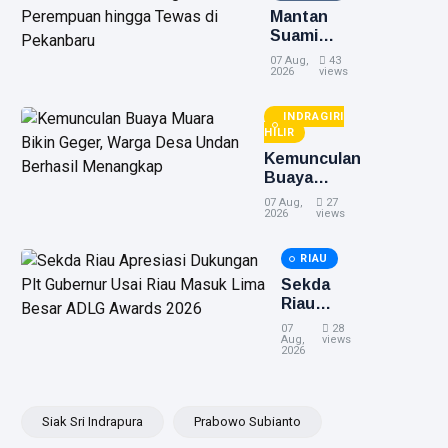
Mantan
Suami
Diduga
07 Aug,
43
Bacok
2026
views
Perempuan
hingga
INDRAGIRI
Tewas di
HILIR
Pekanbaru
Kemunculan
Buaya
Muara Bikin
07 Aug,
27
Geger,
2026
views
Warga Desa
Undan
RIAU
Berhasil
Sekda
Menangkap
Riau
Apresiasi
07
28
Dukungan
Aug,
views
2026
Plt
Gubernur
Usai Riau
Masuk
Siak Sri Indrapura
Prabowo Subianto
Lima