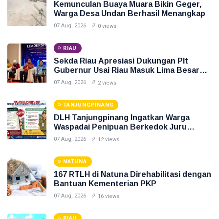
Kemunculan Buaya Muara Bikin Geger,
Warga Desa Undan Berhasil Menangkap
07 Aug, 2026
0 views
RIAU
Sekda Riau Apresiasi Dukungan Plt
Gubernur Usai Riau Masuk Lima Besar
ADLG Awards 2026
07 Aug, 2026
2 views
TANJUNGPINANG
DLH Tanjungpinang Ingatkan Warga
Waspadai Penipuan Berkedok Juru
Pungut Retribusi Sampah
07 Aug, 2026
12 views
NATUNA
167 RTLH di Natuna Direhabilitasi dengan
Bantuan Kementerian PKP
07 Aug, 2026
16 views
RIAU