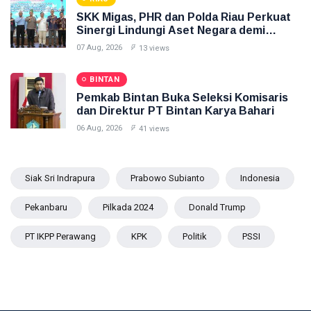
SKK Migas, PHR dan Polda Riau Perkuat
Sinergi Lindungi Aset Negara demi
Menjaga Ketahanan Energi Nasional
07 Aug, 2026
13 views
BINTAN
Pemkab Bintan Buka Seleksi Komisaris
dan Direktur PT Bintan Karya Bahari
06 Aug, 2026
41 views
Siak Sri Indrapura
Prabowo Subianto
Indonesia
Pekanbaru
Pilkada 2024
Donald Trump
PT IKPP Perawang
KPK
Politik
PSSI