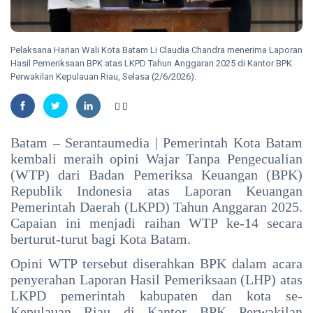
Warga
2026
Waspadai
Penipuan
NATUNA
Berkedok Juru
167 RTLH di
Pelaksana Harian Wali Kota Batam Li Claudia Chandra menerima Laporan
Pungut
Natuna
Hasil Pemeriksaan BPK atas LKPD Tahun Anggaran 2025 di Kantor BPK
Retribusi
Direhabilitasi
Perwakilan Kepulauan Riau, Selasa (2/6/2026).
Sampah
07 Aug,
16
dengan
2026
views
Bantuan
Kementerian
RIAU
PKP
SKK
Batam – Serantaumedia | Pemerintah Kota Batam
Migas,
kembali meraih opini Wajar Tanpa Pengecualian
PHR dan
07
13
(WTP) dari Badan Pemeriksa Keuangan (BPK)
Polda Riau
Aug,
views
2026
Republik Indonesia atas Laporan Keuangan
Perkuat
Sinergi
Pemerintah Daerah (LKPD) Tahun Anggaran 2025.
BINTAN
Lindungi
Capaian ini menjadi raihan WTP ke-14 secara
Aset
Pemkab
berturut-turut bagi Kota Batam.
Negara
Bintan
demi
Buka
Opini WTP tersebut diserahkan BPK dalam acara
06
41
Menjaga
Seleksi
Aug,
views
penyerahan Laporan Hasil Pemeriksaan (LHP) atas
2026
Ketahanan
Komisaris
LKPD pemerintah kabupaten dan kota se-
Energi
dan
Kepulauan Riau di Kantor BPK Perwakilan
Nasional