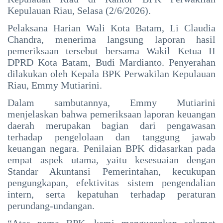
Direktur
Kepulauan Riau, Selasa (2/6/2026).
PT
Siak Sri Indrapura
Bintan
Pelaksana Harian Wali Kota Batam, Li Claudia
Karya
Prabowo Subianto
Chandra, menerima langsung laporan hasil
Bahari
pemeriksaan tersebut bersama Wakil Ketua II
Indonesia
DPRD Kota Batam, Budi Mardianto. Penyerahan
dilakukan oleh Kepala BPK Perwakilan Kepulauan
Pekanbaru
Riau, Emmy Mutiarini.
Pilkada 2024
Dalam sambutannya, Emmy Mutiarini
menjelaskan bahwa pemeriksaan laporan keuangan
Donald Trump
daerah merupakan bagian dari pengawasan
terhadap pengelolaan dan tanggung jawab
PT IKPP Perawang
keuangan negara. Penilaian BPK didasarkan pada
empat aspek utama, yaitu kesesuaian dengan
KPK
Standar Akuntansi Pemerintahan, kecukupan
Politik
pengungkapan, efektivitas sistem pengendalian
intern, serta kepatuhan terhadap peraturan
PSSI
perundang-undangan.
“Atas nama BPK, kami mengucapkan selamat