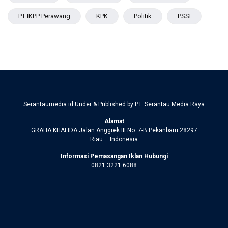
PT IKPP Perawang
KPK
Politik
PSSI
Serantaumedia.id Under & Published by PT. Serantau Media Raya
Alamat
GRAHA KHALIDA Jalan Anggrek III No. 7-B Pekanbaru 28297
Riau – Indonesia
Informasi Pemasangan Iklan Hubungi
0821 3221 6088