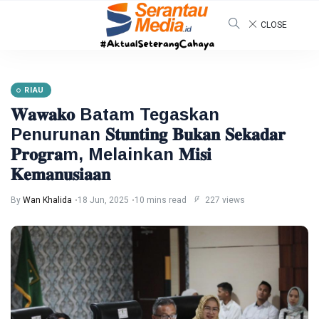
CLOSE
RIAU
𝐖𝐚𝐰𝐚𝐤𝐨 Batam Tegaskan
Penurunan 𝐒𝐭𝐮𝐧𝐭𝐢𝐧𝐠 𝐁𝐮𝐤𝐚𝐧 𝐒𝐞𝐤𝐚𝐝𝐚𝐫
𝐏𝐫𝐨𝐠𝐫𝐚m, Melainkan 𝐌𝐢𝐬𝐢
𝐊𝐞𝐦𝐚𝐧𝐮𝐬𝐢𝐚𝐚𝐧
By
Wan Khalida
18 Jun, 2025
10 mins read
227 views