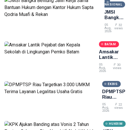
NASIONAL
JMSI
Bangka
Belitung
05
32
Jalin
Aug,
views
2026
Kerja
Sama
BATAM
Bantuan
Hukum
Amsakar
dengan
Lantik
Kantor
Pejabat
05
30
Hukum
dan Kepala
Aug,
views
2026
Sapta
Sekolah di
Qodria
Lingkungan
Muafi &
EKBIS
Pemko
Rekan
Batam
DPMPTSP
Riau
Targetkan
05
22
3.000
Aug,
views
2026
UMKM
Terima
HUKRIM
Layanan