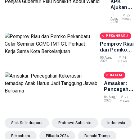
Legalitas
KPK
Usaha
Ajukan
Gratis
Banding
05
27
atas
Aug,
views
2026
Vonis 2
Tahun
PEKANBARU
Penjara
Gubernur
Pemprov Riau
Riau
dan Pemko
Nonaktif
Pekanbaru
05 Aug,
24
Abdul
Gelar
2026
views
Wahid
Seminar
GCMC IMT-
BATAM
GT, Perkuat
Amsakar:
Kerja Sama
Pencegahan
Kota
Kekerasan
Berkelanjutan
04 Aug,
27
terhadap
2026
views
Anak Harus
Jadi
Tanggung
Siak Sri Indrapura
Prabowo Subianto
Indonesia
Jawab
Bersama
Pekanbaru
Pilkada 2024
Donald Trump