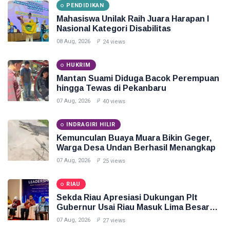
PENDIDIKAN
Mahasiswa Unilak Raih Juara Harapan I
Nasional Kategori Disabilitas
08 Aug, 2026
24 views
HUKRIM
Mantan Suami Diduga Bacok Perempuan
hingga Tewas di Pekanbaru
07 Aug, 2026
40 views
INDRAGIRI HILIR
Kemunculan Buaya Muara Bikin Geger,
Warga Desa Undan Berhasil Menangkap
07 Aug, 2026
25 views
RIAU
Sekda Riau Apresiasi Dukungan Plt
Gubernur Usai Riau Masuk Lima Besar
ADLG Awards 2026
07 Aug, 2026
27 views