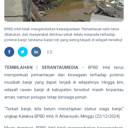
2026
Nasional
Kategori
HUKRIM
Disabilitas
Mantan
Suami
BPBD Inhil tidak mengendurkan kewaspadaan. Pemantauan rutin terus
Diduga
07
40
dilakukan, dan masyarakat diimbau untuk selalu waspada terhadap
Bacok
Aug,
views
potensi banjir, terutama banjir rob yang sering terjadi di wilayah tersebut.
2026
Perempuan
hingga
INDRAGIRI
Tewas di
HILIR
Pekanbaru
Kemunculan
TEMBILAHAN | SERANTAUMEDIA -
BPBD Inhil terus
Buaya
memperkuat pemantauan dan kesiagaan terhadap potensi
Muara Bikin
07 Aug,
25
Geger,
2026
views
musibah banjir yang dapat terjadi di wilayahnya. Hingga kini,
Warga Desa
wilayah rawan banjir di kabupaten tersebut masih terpantau
Undan
RIAU
aman, namun petugas tetap bersiaga penuh.
Berhasil
Sekda
Menangkap
Riau
“Terkait banjir, kita belum menetapkan status siaga banjir,”
Apresiasi
07
27
ungkap Kalaksa BPBD Inhil, R Arliansyah, Minggu (22/12/2024).
Dukungan
Aug,
views
2026
Plt