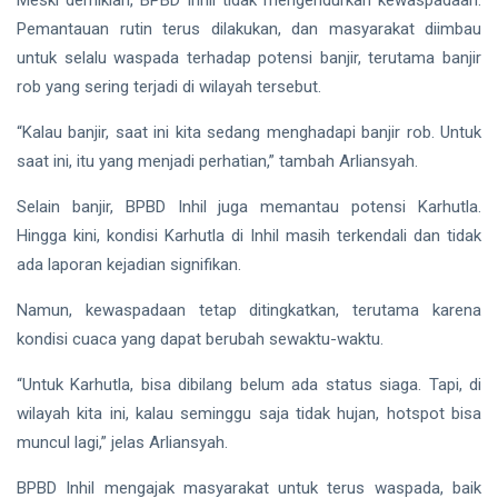
Meski demikian, BPBD Inhil tidak mengendurkan kewaspadaan.
Gubernur
Usai Riau
Pemantauan rutin terus dilakukan, dan masyarakat diimbau
Masuk
Siak Sri Indrapura
untuk selalu waspada terhadap potensi banjir, terutama banjir
Lima
Besar
rob yang sering terjadi di wilayah tersebut.
Prabowo Subianto
ADLG
Awards
“Kalau banjir, saat ini kita sedang menghadapi banjir rob. Untuk
Indonesia
2026
saat ini, itu yang menjadi perhatian,” tambah Arliansyah.
Pekanbaru
Selain banjir, BPBD Inhil juga memantau potensi Karhutla.
Hingga kini, kondisi Karhutla di Inhil masih terkendali dan tidak
Pilkada 2024
ada laporan kejadian signifikan.
Donald Trump
Namun, kewaspadaan tetap ditingkatkan, terutama karena
PT IKPP Perawang
kondisi cuaca yang dapat berubah sewaktu-waktu.
KPK
“Untuk Karhutla, bisa dibilang belum ada status siaga. Tapi, di
wilayah kita ini, kalau seminggu saja tidak hujan, hotspot bisa
Politik
muncul lagi,” jelas Arliansyah.
PSSI
BPBD Inhil mengajak masyarakat untuk terus waspada, baik