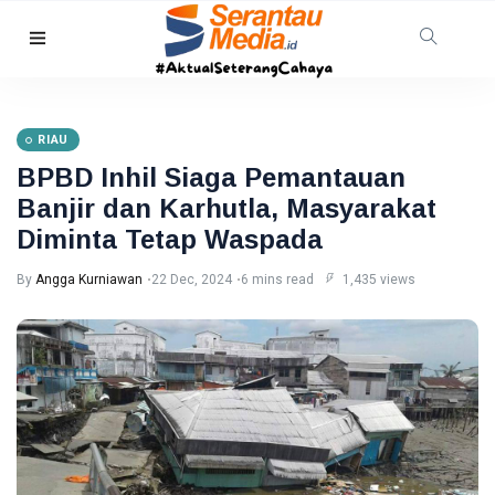
RIAU
Warga
Pelalawan
RIAU
Diserang
08
4
Beruang
Aug,
views
BPBD Inhil Siaga Pemantauan
2026
Madu,
Banjir dan Karhutla, Masyarakat
BBKSDA
HUKRIM
Riau
Diminta Tetap Waspada
Pasang
DPO
Kandang
Kasus
By
Angga Kurniawan
22 Dec, 2024
6 mins read
1,435 views
Jebak
Sabu
08
4
Ditangkap
Aug,
views
2026
di Hotel
Bathin
Solapan
PENDIDIKAN
Mahasiswa
Unilak
Raih Juara
08
24
Harapan I
Aug,
views