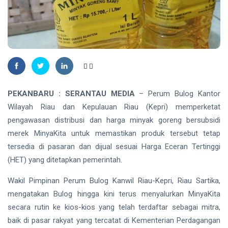
Warga
2026
Waspadai
Penipuan
NATUNA
Berkedok Juru
167 RTLH di
Pungut
Natuna
Retribusi
Direhabilitasi
Sampah
07 Aug,
17
dengan
2026
views
Bantuan
Kementerian
RIAU
PEKANBARU : SERANTAU MEDIA
– Perum Bulog Kantor
PKP
SKK
Wilayah Riau dan Kepulauan Riau (Kepri) memperketat
Migas,
pengawasan distribusi dan harga minyak goreng bersubsidi
PHR dan
07
14
Polda Riau
Aug,
views
merek MinyaKita untuk memastikan produk tersebut tetap
2026
Perkuat
tersedia di pasaran dan dijual sesuai Harga Eceran Tertinggi
Sinergi
BINTAN
Lindungi
(HET) yang ditetapkan pemerintah.
Aset
Pemkab
Negara
Bintan
Wakil Pimpinan Perum Bulog Kanwil Riau-Kepri, Riau Sartika,
demi
Buka
mengatakan Bulog hingga kini terus menyalurkan MinyaKita
06
41
Menjaga
Seleksi
Aug,
views
2026
secara rutin ke kios-kios yang telah terdaftar sebagai mitra,
Ketahanan
Komisaris
Energi
dan
baik di pasar rakyat yang tercatat di Kementerian Perdagangan
Nasional