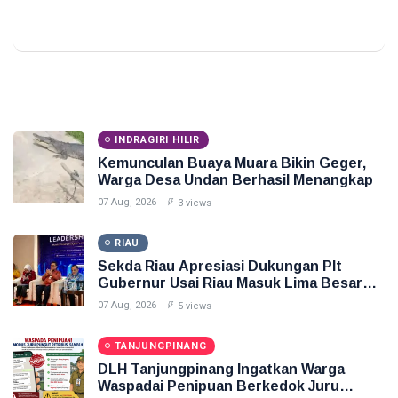
INDRAGIRI HILIR
Kemunculan Buaya Muara Bikin Geger,
Warga Desa Undan Berhasil Menangkap
07 Aug, 2026
3 views
RIAU
Sekda Riau Apresiasi Dukungan Plt
Gubernur Usai Riau Masuk Lima Besar
ADLG Awards 2026
07 Aug, 2026
5 views
TANJUNGPINANG
DLH Tanjungpinang Ingatkan Warga
Waspadai Penipuan Berkedok Juru