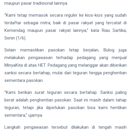
Direktur
maupun pasar tradisional lainnya.
PT
Siak Sri Indrapura
Bintan
“Kami tetap memasok secara reguler ke kios-kios yang sudah
Karya
Prabowo Subianto
Bahari
terdaftar sebagai mitra, baik di pasar rakyat yang tercatat di
Kemendag maupun pasar rakyat lainnya,” kata Riau Sartika,
Indonesia
Senin (1/6).
Pekanbaru
Selain memastikan pasokan tetap berjalan, Bulog juga
Pilkada 2024
melakukan pengawasan terhadap pedagang yang menjual
MinyaKita di atas HET. Pedagang yang melanggar akan diberikan
Donald Trump
sanksi secara bertahap, mulai dari teguran hingga penghentian
sementara pasokan.
PT IKPP Perawang
“Kami berikan surat teguran secara bertahap. Sanksi paling
KPK
berat adalah penghentian pasokan. Saat ini masih dalam tahap
Politik
teguran, tetapi jika diperlukan pasokan bisa kami hentikan
sementara,” ujarnya.
PSSI
Langkah pengawasan tersebut dilakukan di tengah masih