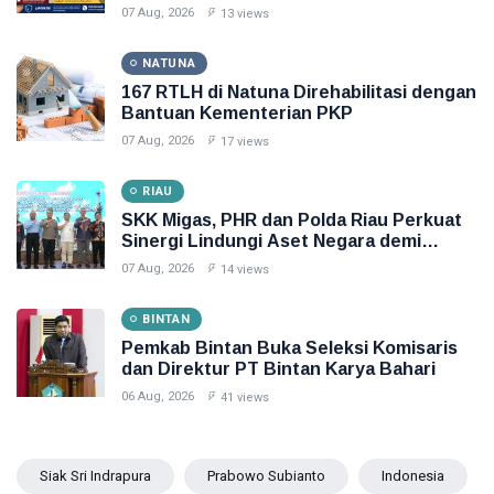
Pungut Retribusi Sampah
07 Aug, 2026
13 views
NATUNA
167 RTLH di Natuna Direhabilitasi dengan
Bantuan Kementerian PKP
07 Aug, 2026
17 views
RIAU
SKK Migas, PHR dan Polda Riau Perkuat
Sinergi Lindungi Aset Negara demi
Menjaga Ketahanan Energi Nasional
07 Aug, 2026
14 views
BINTAN
Pemkab Bintan Buka Seleksi Komisaris
dan Direktur PT Bintan Karya Bahari
06 Aug, 2026
41 views
Siak Sri Indrapura
Prabowo Subianto
Indonesia