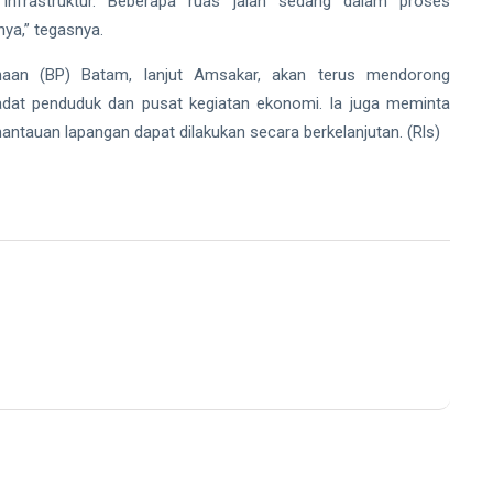
infrastruktur. Beberapa ruas jalan sedang dalam proses
ya,” tegasnya.
an (BP) Batam, lanjut Amsakar, akan terus mendorong
adat penduduk dan pusat kegiatan ekonomi. Ia juga meminta
mantauan lapangan dapat dilakukan secara berkelanjutan. (Rls)