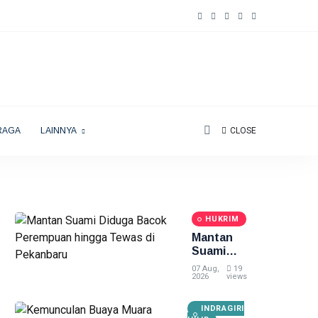
RAGA
LAINNYA
CLOSE
HUKRIM
Mantan
Suami
Diduga
07 Aug,
19
Bacok
2026
views
Perempuan
hingga
INDRAGIRI