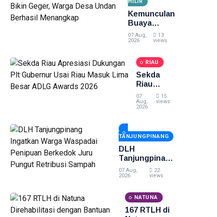
Tewas di
HILIR
Pekanbaru
Kemunculan
Buaya
Muara Bikin
07 Aug,
13
Geger,
2026
views
Warga Desa
Undan
RIAU
Berhasil
Sekda
Menangkap
Riau
Apresiasi
07
15
Dukungan
Aug,
views
2026
Plt
Gubernur
Usai Riau
TANJUNGPINANG
Masuk
Lima
DLH
Besar
Tanjungpinang
ADLG
Ingatkan
07 Aug,
22
Awards
Warga
2026
views
2026
Waspadai
Penipuan
NATUNA
Berkedok Juru
167 RTLH di
Pungut