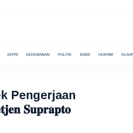
KEPRI
KEDEWANAN
POLITIK
EKBIS
HUKRIM
OLAH
𝐦 Cek Pengerjaan
 𝐒𝐮𝐩𝐫𝐚𝐩𝐭𝐨