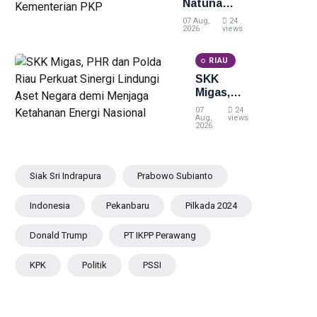
Natuna
Retribusi
Direhabilitasi
Sampah
07 Aug,
24
dengan
2026
views
Bantuan
Kementerian
RIAU
PKP
SKK
Migas,
PHR dan
07
24
Polda Riau
Aug,
views
2026
Perkuat
Sinergi
Lindungi
Aset
Siak Sri Indrapura
Prabowo Subianto
Negara
demi
Indonesia
Pekanbaru
Pilkada 2024
Menjaga
Ketahanan
Donald Trump
PT IKPP Perawang
Energi
Nasional
KPK
Politik
PSSI