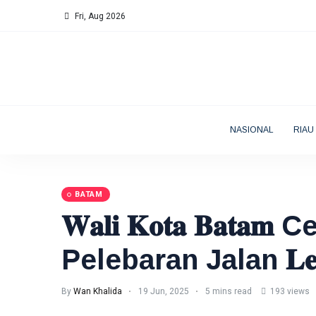
Fri, Aug 2026
NASIONAL
RIAU
BATAM
𝐖𝐚𝐥𝐢 𝐊𝐨𝐭𝐚 𝐁𝐚𝐭
Pelebaran Jalan 𝐋𝐞𝐭𝐣𝐞
By
Wan Khalida
19 Jun, 2025
5 mins read
193 views