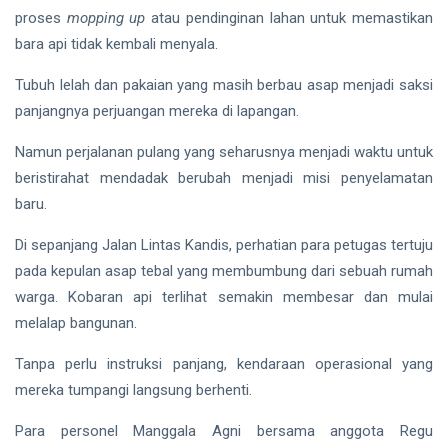
Gubernur
proses
mopping up
atau pendinginan lahan untuk memastikan
Usai Riau
Masuk
bara api tidak kembali menyala.
Siak Sri Indrapura
Lima
Besar
Tubuh lelah dan pakaian yang masih berbau asap menjadi saksi
Prabowo Subianto
ADLG
panjangnya perjuangan mereka di lapangan.
Awards
Indonesia
2026
Namun perjalanan pulang yang seharusnya menjadi waktu untuk
Pekanbaru
beristirahat mendadak berubah menjadi misi penyelamatan
baru.
Pilkada 2024
Di sepanjang Jalan Lintas Kandis, perhatian para petugas tertuju
Donald Trump
pada kepulan asap tebal yang membumbung dari sebuah rumah
warga. Kobaran api terlihat semakin membesar dan mulai
PT IKPP Perawang
melalap bangunan.
KPK
Tanpa perlu instruksi panjang, kendaraan operasional yang
Politik
mereka tumpangi langsung berhenti.
PSSI
Para personel Manggala Agni bersama anggota Regu