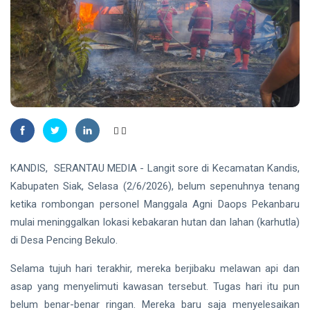
2026
Nasional
Kategori
HUKRIM
Disabilitas
Mantan
Suami
Diduga
07
46
Bacok
Aug,
views
2026
Perempuan
hingga
INDRAGIRI
Tewas di
HILIR
Pekanbaru
Kemunculan
KANDIS, SERANTAU MEDIA -
Langit sore di Kecamatan Kandis,
Buaya
Muara Bikin
Kabupaten Siak, Selasa (2/6/2026), belum sepenuhnya tenang
07 Aug,
30
Geger,
2026
views
ketika rombongan personel Manggala Agni Daops Pekanbaru
Warga Desa
mulai meninggalkan lokasi kebakaran hutan dan lahan (karhutla)
Undan
RIAU
Berhasil
di Desa Pencing Bekulo.
Sekda
Menangkap
Riau
Selama tujuh hari terakhir, mereka berjibaku melawan api dan
Apresiasi
07
31
Dukungan
Aug,
views
asap yang menyelimuti kawasan tersebut. Tugas hari itu pun
2026
Plt
belum benar-benar ringan. Mereka baru saja menyelesaikan