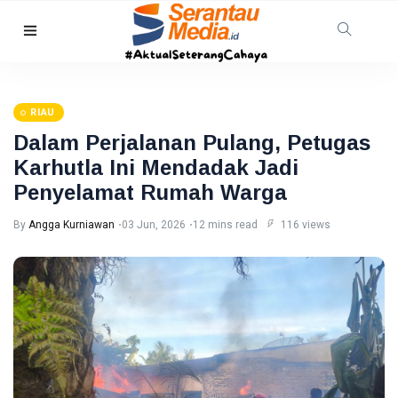
RIAU
Warga
Pelalawan
RIAU
Diserang
08
23
Beruang
Aug,
views
Dalam Perjalanan Pulang, Petugas
2026
Madu,
Karhutla Ini Mendadak Jadi
BBKSDA
HUKRIM
Riau
Penyelamat Rumah Warga
Pasang
DPO
Kandang
Kasus
By
Angga Kurniawan
03 Jun, 2026
12 mins read
116 views
Jebak
Sabu
08
16
Ditangkap
Aug,
views
2026
di Hotel
Bathin
Solapan
PENDIDIKAN
Mahasiswa
Unilak
Raih Juara
08
29
Harapan I
Aug,
views