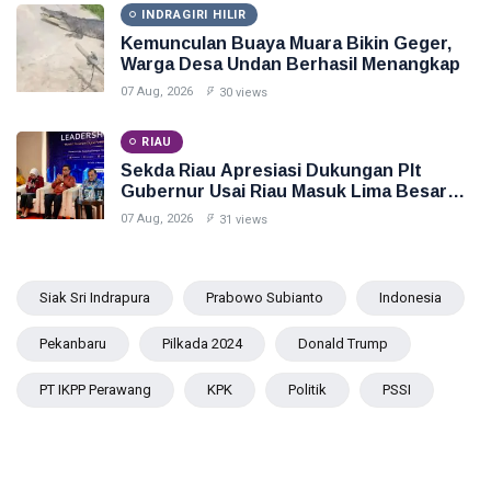
INDRAGIRI HILIR
Kemunculan Buaya Muara Bikin Geger,
Warga Desa Undan Berhasil Menangkap
07 Aug, 2026
30 views
RIAU
Sekda Riau Apresiasi Dukungan Plt
Gubernur Usai Riau Masuk Lima Besar
ADLG Awards 2026
07 Aug, 2026
31 views
Siak Sri Indrapura
Prabowo Subianto
Indonesia
Pekanbaru
Pilkada 2024
Donald Trump
PT IKPP Perawang
KPK
Politik
PSSI