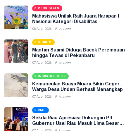
PENDIDIKAN
Mahasiswa Unilak Raih Juara Harapan I
Nasional Kategori Disabilitas
08 Aug, 2026
29 views
HUKRIM
Mantan Suami Diduga Bacok Perempuan
hingga Tewas di Pekanbaru
07 Aug, 2026
46 views
INDRAGIRI HILIR
Kemunculan Buaya Muara Bikin Geger,
Warga Desa Undan Berhasil Menangkap
07 Aug, 2026
30 views
RIAU
Sekda Riau Apresiasi Dukungan Plt
Gubernur Usai Riau Masuk Lima Besar
ADLG Awards 2026
07 Aug, 2026
31 views