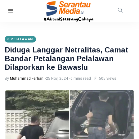
RIAU
Warga
Pelalawan
PELALAWAN
Diserang
08
23
Beruang
Aug,
views
Diduga Langgar Netralitas, Camat
2026
Madu,
Bandar Petalangan Pelalawan
BBKSDA
HUKRIM
Riau
Dilaporkan ke Bawaslu
Pasang
DPO
Kandang
Kasus
By
Muhammad Farhan
25 Nov, 2024
6 mins read
505 views
Jebak
Sabu
08
16
Ditangkap
Aug,
views
2026
di Hotel
Bathin
Solapan
PENDIDIKAN
Mahasiswa
Unilak
Raih Juara
08
29
Harapan I
Aug,
views