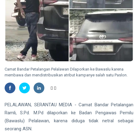
2026
Nasional
Kategori
HUKRIM
Disabilitas
Mantan
Suami
Diduga
07
46
Bacok
Aug,
views
2026
Perempuan
hingga
INDRAGIRI
Tewas di
HILIR
Pekanbaru
Camat Bandar Petalangan Pelalawan Dilaporkan ke Bawaslu karena
Kemunculan
membawa dan mendistribusikan atribut kampanye salah satu Paslon.
Buaya
Muara Bikin
07 Aug,
30
Geger,
2026
views
Warga Desa
Undan
RIAU
PELALAWAN, SERANTAU MEDIA - Camat Bandar Petalangan
Berhasil
Sekda
Menangkap
Ramli, S.Pd. M.Pd dilaporkan ke Badan Pengawas Pemilu
Riau
(Bawaslu) Pelalawan, karena diduga tidak netral sebagai
Apresiasi
07
31
Dukungan
Aug,
views
seorang ASN.
2026
Plt