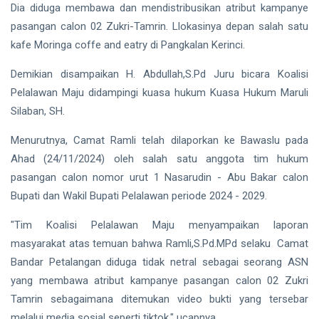
Gubernur
Dia diduga membawa dan mendistribusikan atribut kampanye
Usai Riau
pasangan calon 02 Zukri-Tamrin. Llokasinya depan salah satu
Masuk
Siak Sri Indrapura
Lima
kafe Moringa coffe and eatry di Pangkalan Kerinci.
Besar
Prabowo Subianto
ADLG
Demikian disampaikan H. Abdullah,S.Pd Juru bicara Koalisi
Awards
Indonesia
Pelalawan Maju didampingi kuasa hukum Kuasa Hukum Maruli
2026
Silaban, SH.
Pekanbaru
Menurutnya, Camat Ramli telah dilaporkan ke Bawaslu pada
Pilkada 2024
Ahad (24/11/2024) oleh salah satu anggota tim hukum
pasangan calon nomor urut 1 Nasarudin - Abu Bakar calon
Donald Trump
Bupati dan Wakil Bupati Pelalawan periode 2024 - 2029.
PT IKPP Perawang
"Tim Koalisi Pelalawan Maju menyampaikan laporan
KPK
masyarakat atas temuan bahwa Ramli,S.Pd.MPd selaku Camat
Bandar Petalangan diduga tidak netral sebagai seorang ASN
Politik
yang membawa atribut kampanye pasangan calon 02 Zukri
Tamrin sebagaimana ditemukan video bukti yang tersebar
PSSI
melalui media sosial seperti tiktok," ucapnya.