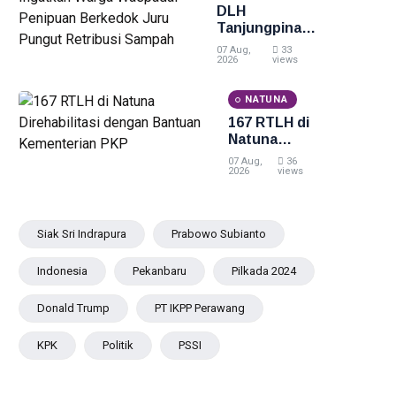
Lima
DLH
Besar
Tanjungpinang
ADLG
Ingatkan
07 Aug,
33
Awards
Warga
2026
views
2026
Waspadai
Penipuan
NATUNA
Berkedok Juru
167 RTLH di
Pungut
Natuna
Retribusi
Direhabilitasi
Sampah
07 Aug,
36
dengan
2026
views
Bantuan
Kementerian
PKP
Siak Sri Indrapura
Prabowo Subianto
Indonesia
Pekanbaru
Pilkada 2024
Donald Trump
PT IKPP Perawang
KPK
Politik
PSSI