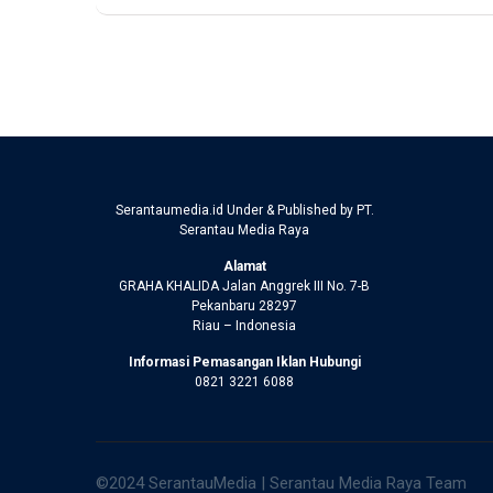
Serantaumedia.id Under & Published by PT.
Serantau Media Raya
Alamat
GRAHA KHALIDA Jalan Anggrek III No. 7-B
Pekanbaru 28297
Riau – Indonesia
Informasi Pemasangan Iklan Hubungi
0821 3221 6088
©2024 SerantauMedia | Serantau Media Raya Team