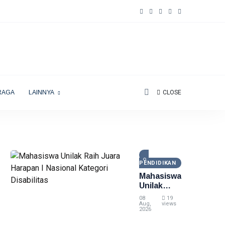
RAGA
LAINNYA
CLOSE
PENDIDIKAN
Mahasiswa
Unilak
Raih Juara
08
19
Harapan I
Aug,
views
2026
Nasional
Kategori