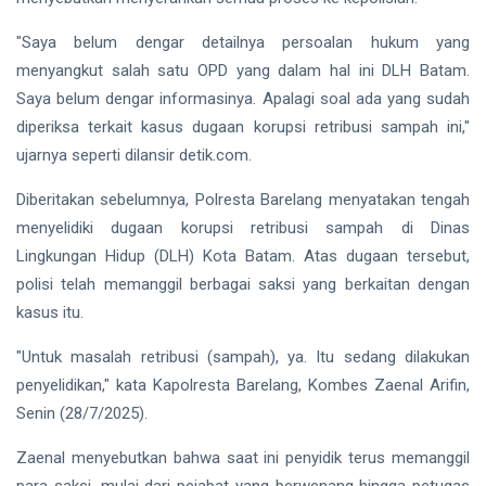
hingga
Tewas di
"Saya belum dengar detailnya persoalan hukum yang
Pekanbaru
Siak Sri Indrapura
menyangkut salah satu OPD yang dalam hal ini DLH Batam.
Prabowo Subianto
Saya belum dengar informasinya. Apalagi soal ada yang sudah
diperiksa terkait kasus dugaan korupsi retribusi sampah ini,"
Indonesia
ujarnya seperti dilansir detik.com.
Pekanbaru
Diberitakan sebelumnya, Polresta Barelang menyatakan tengah
menyelidiki dugaan korupsi retribusi sampah di Dinas
Pilkada 2024
Lingkungan Hidup (DLH) Kota Batam. Atas dugaan tersebut,
Donald Trump
polisi telah memanggil berbagai saksi yang berkaitan dengan
kasus itu.
PT IKPP Perawang
"Untuk masalah retribusi (sampah), ya. Itu sedang dilakukan
KPK
penyelidikan," kata Kapolresta Barelang, Kombes Zaenal Arifin,
Senin (28/7/2025).
Politik
Zaenal menyebutkan bahwa saat ini penyidik terus memanggil
PSSI
para saksi, mulai dari pejabat yang berwenang hingga petugas