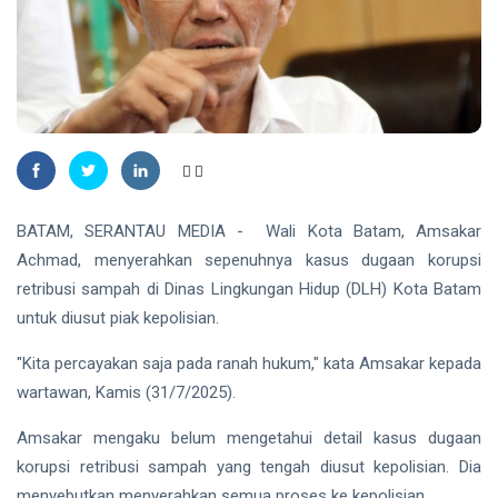
Madu,
BBKSDA
HUKRIM
Riau
Pasang
DPO
Kandang
Kasus
Jebak
Sabu
08
27
Ditangkap
Aug,
views
2026
di Hotel
Bathin
Solapan
PENDIDIKAN
BATAM, SERANTAU MEDIA - Wali Kota Batam, Amsakar
Mahasiswa
Achmad, menyerahkan sepenuhnya kasus dugaan korupsi
Unilak
Raih Juara
retribusi sampah di Dinas Lingkungan Hidup (DLH) Kota Batam
08
33
Harapan I
Aug,
views
untuk diusut piak kepolisian.
2026
Nasional
Kategori
"Kita percayakan saja pada ranah hukum," kata Amsakar kepada
HUKRIM
Disabilitas
wartawan, Kamis (31/7/2025).
Mantan
Suami
Diduga
Amsakar mengaku belum mengetahui detail kasus dugaan
07
54
Bacok
Aug,
views
korupsi retribusi sampah yang tengah diusut kepolisian. Dia
2026
Perempuan
menyebutkan menyerahkan semua proses ke kepolisian.