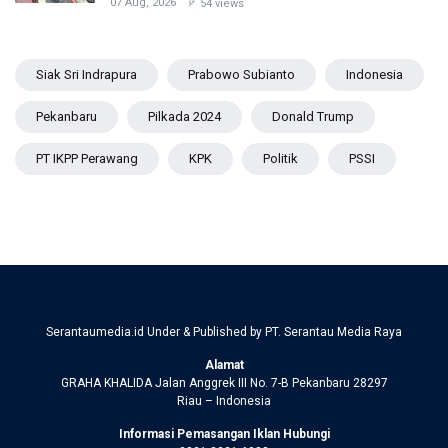
07 Aug, 2026
54 views
Siak Sri Indrapura
Prabowo Subianto
Indonesia
Pekanbaru
Pilkada 2024
Donald Trump
PT IKPP Perawang
KPK
Politik
PSSI
Serantaumedia.id Under & Published by PT. Serantau Media Raya
Alamat
GRAHA KHALIDA Jalan Anggrek III No. 7-B Pekanbaru 28297
Riau – Indonesia
Informasi Pemasangan Iklan Hubungi