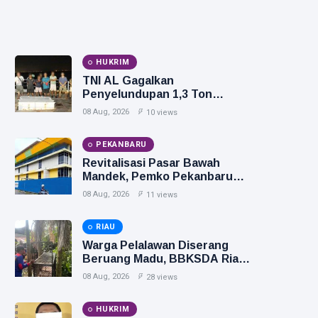
HUKRIM
TNI AL Gagalkan
Penyelundupan 1,3 Ton
Narkoba di Perairan Tanjung
08 Aug, 2026
10 views
Berakit
PEKANBARU
Revitalisasi Pasar Bawah
Mandek, Pemko Pekanbaru
Siapkan Opsi Ambil Alih
08 Aug, 2026
11 views
RIAU
Warga Pelalawan Diserang
Beruang Madu, BBKSDA Riau
Pasang Kandang Jebak
08 Aug, 2026
28 views
HUKRIM