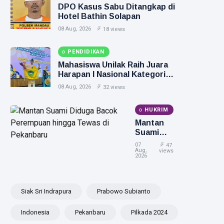
DPO Kasus Sabu Ditangkap di
Hotel Bathin Solapan
08 Aug, 2026
18 views
PENDIDIKAN
Mahasiswa Unilak Raih Juara
Harapan I Nasional Kategori
Disabilitas
08 Aug, 2026
32 views
HUKRIM
Mantan
Suami
Diduga
07
47
Bacok
Aug,
views
2026
Perempuan
hingga
Tewas di
Pekanbaru
Siak Sri Indrapura
Prabowo Subianto
Indonesia
Pekanbaru
Pilkada 2024