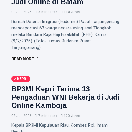
Judi Online di Batam
09 Jul, 2026
8 mins read
114 views
Rumah Detensi Imigrasi (Rudenim) Pusat Tanjungpinang
mendeportasi 67 warga negara asing asal Tiongkok
melalui Bandara Raja Haji Fisabilillah (RHF), Kamis
(9/7/2026). (Foto-Humas Rudenim Pusat
Tanjungpinang)
READ MORE
KEPRI
BP3MI Kepri Terima 13
Pengaduan WNI Bekerja di Judi
Online Kamboja
08 Jul, 2026
7 mins read
100 views
Kepala BP3MI Kepulauan Riau, Kombes Pol. Imam
Riyadi.