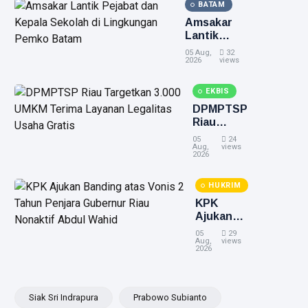
BATAM
Bantuan
Hukum
Amsakar
dengan
Lantik
Kantor
Pejabat
05 Aug,
32
Hukum
dan Kepala
2026
views
Sapta
Sekolah di
Qodria
Lingkungan
EKBIS
Muafi &
Pemko
DPMPTSP
Rekan
Batam
Riau
Targetkan
05
24
3.000
Aug,
views
2026
UMKM
Terima
HUKRIM
Layanan
Legalitas
KPK
Usaha
Ajukan
Gratis
Banding
05
29
atas
Aug,
views
2026
Vonis 2
Tahun
Penjara
Gubernur
Siak Sri Indrapura
Prabowo Subianto
Riau