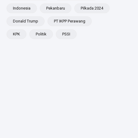
Nonaktif
Indonesia
Pekanbaru
Pilkada 2024
Abdul
Wahid
Donald Trump
PT IKPP Perawang
KPK
Politik
PSSI