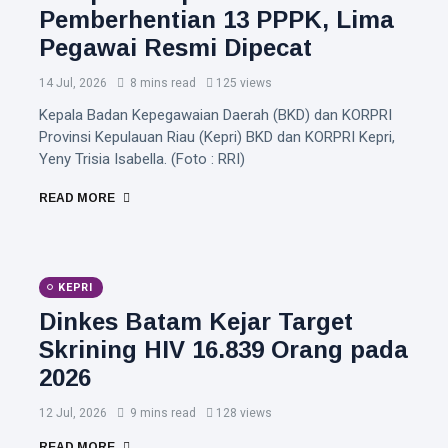
Pemberhentian 13 PPPK, Lima
Pegawai Resmi Dipecat
14 Jul, 2026
8 mins read
125 views
Kepala Badan Kepegawaian Daerah (BKD) dan KORPRI
Provinsi Kepulauan Riau (Kepri) BKD dan KORPRI Kepri,
Yeny Trisia Isabella. (Foto : RRI)
READ MORE
KEPRI
Dinkes Batam Kejar Target
Skrining HIV 16.839 Orang pada
2026
12 Jul, 2026
9 mins read
128 views
READ MORE