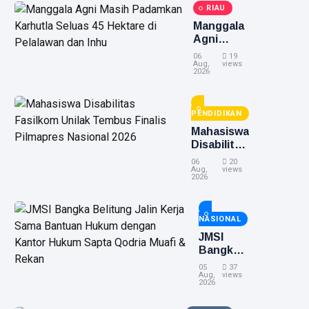
RIAU
Manggala
Agni
Masih
06
19
Padamkan
Aug,
views
2026
Karhutla
Seluas 45
Hektare di
PENDIDIKAN
Pelalawan
dan Inhu
Mahasiswa
Disabilitas
Fasilkom
06
20
Unilak
Aug,
views
2026
Tembus
Finalis
Pilmapres
NASIONAL
Nasional
2026
JMSI
Bangka
Belitung
05
37
Jalin
Aug,
views
2026
Kerja
Sama