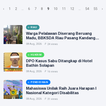
‹
1
2
...
6
7
8
9
10
11
12
...
54
55
›
RIAU
Warga Pelalawan Diserang Beruang
Madu, BBKSDA Riau Pasang Kandang
Jebak
08 Aug, 2026
24 views
HUKRIM
DPO Kasus Sabu Ditangkap di Hotel
Bathin Solapan
08 Aug, 2026
16 views
PENDIDIKAN
Mahasiswa Unilak Raih Juara Harapan I
Nasional Kategori Disabilitas
08 Aug, 2026
31 views