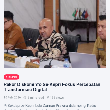
Gubernur
Usai Riau
Masuk
Siak Sri Indrapura
Lima
Besar
Prabowo Subianto
ADLG
Awards
Indonesia
2026
Pekanbaru
Pilkada 2024
Donald Trump
PT IKPP Perawang
KEPRI
KPK
Rakor Diskominfo Se-Kepri Fokus Percepatan
Transformasi Digital
Politik
10 Feb, 2026
6 mins read
156 views
PSSI
Pj Sekdaprov Kepri, Luki Zaiman Prawira didampingi Kadis