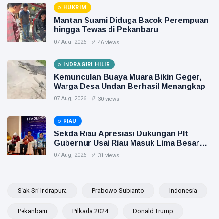
HUKRIM
Mantan Suami Diduga Bacok Perempuan
hingga Tewas di Pekanbaru
07 Aug, 2026
46 views
INDRAGIRI HILIR
Kemunculan Buaya Muara Bikin Geger,
Warga Desa Undan Berhasil Menangkap
07 Aug, 2026
30 views
RIAU
Sekda Riau Apresiasi Dukungan Plt
Gubernur Usai Riau Masuk Lima Besar
ADLG Awards 2026
07 Aug, 2026
31 views
Siak Sri Indrapura
Prabowo Subianto
Indonesia
Pekanbaru
Pilkada 2024
Donald Trump