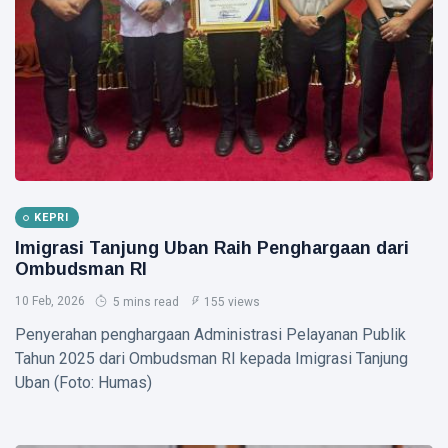
2026
Nasional
Kategori
HUKRIM
Disabilitas
Mantan
Suami
Diduga
07
46
Bacok
Aug,
views
2026
Perempuan
hingga
INDRAGIRI
Tewas di
HILIR
Pekanbaru
KEPRI
Kemunculan
Imigrasi Tanjung Uban Raih Penghargaan dari
Buaya
Muara Bikin
Ombudsman RI
07 Aug,
30
Geger,
2026
views
10 Feb, 2026
Warga Desa
5 mins read
155 views
Undan
RIAU
Penyerahan penghargaan Administrasi Pelayanan Publik
Berhasil
Sekda
Tahun 2025 dari Ombudsman RI kepada Imigrasi Tanjung
Menangkap
Riau
Uban (Foto: Humas)
Apresiasi
07
31
Dukungan
Aug,
views
2026
Plt