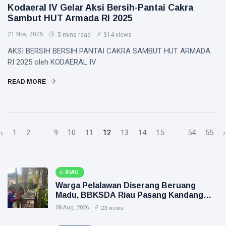
Kodaeral IV Gelar Aksi Bersih-Pantai Cakra
Sambut HUT Armada RI 2025
21 Nov, 2025
5 mins read
314 views
AKSI BERSIH BERSIH PANTAI CAKRA SAMBUT HUT ARMADA
RI 2025 oleh KODAERAL IV
READ MORE
‹
1
2
...
9
10
11
12
13
14
15
...
54
55
›
RIAU
Warga Pelalawan Diserang Beruang
Madu, BBKSDA Riau Pasang Kandang
Jebak
08 Aug, 2026
23 views