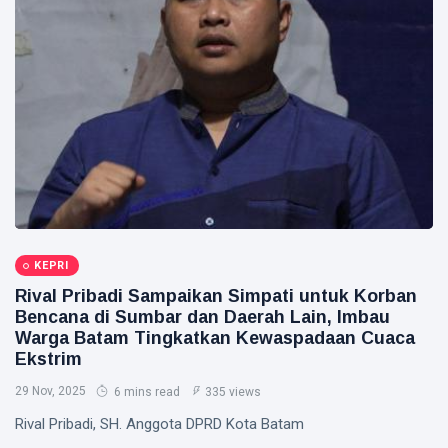
Gubernur
Usai Riau
Masuk
Siak Sri Indrapura
Lima
Besar
Prabowo Subianto
ADLG
Awards
Indonesia
2026
Pekanbaru
Pilkada 2024
Donald Trump
KEPRI
Rival Pribadi Sampaikan Simpati untuk Korban
PT IKPP Perawang
Bencana di Sumbar dan Daerah Lain, Imbau
Warga Batam Tingkatkan Kewaspadaan Cuaca
KPK
Ekstrim
Politik
29 Nov, 2025
6 mins read
335 views
PSSI
Rival Pribadi, SH. Anggota DPRD Kota Batam