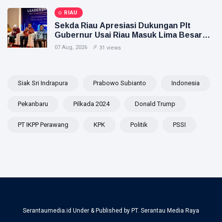
RIAU
Sekda Riau Apresiasi Dukungan Plt
Gubernur Usai Riau Masuk Lima Besar
ADLG Awards 2026
07 Aug, 2026
31 views
Siak Sri Indrapura
Prabowo Subianto
Indonesia
Pekanbaru
Pilkada 2024
Donald Trump
PT IKPP Perawang
KPK
Politik
PSSI
Serantaumedia.id Under & Published by PT. Serantau Media Raya