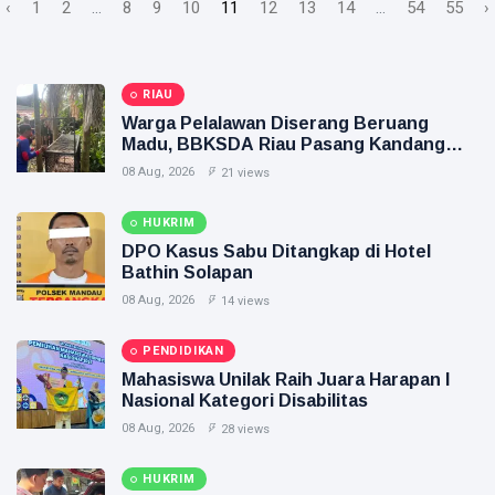
‹
1
2
...
8
9
10
11
12
13
14
...
54
55
›
RIAU
Warga Pelalawan Diserang Beruang
Madu, BBKSDA Riau Pasang Kandang
Jebak
08 Aug, 2026
21 views
HUKRIM
DPO Kasus Sabu Ditangkap di Hotel
Bathin Solapan
08 Aug, 2026
14 views
PENDIDIKAN
Mahasiswa Unilak Raih Juara Harapan I
Nasional Kategori Disabilitas
08 Aug, 2026
28 views
HUKRIM