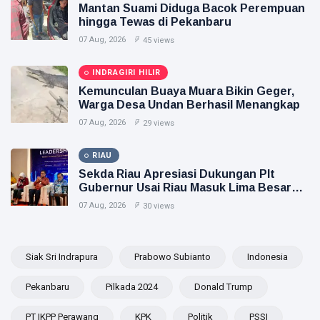
Mantan Suami Diduga Bacok Perempuan
hingga Tewas di Pekanbaru
07 Aug, 2026
45 views
INDRAGIRI HILIR
Kemunculan Buaya Muara Bikin Geger,
Warga Desa Undan Berhasil Menangkap
07 Aug, 2026
29 views
RIAU
Sekda Riau Apresiasi Dukungan Plt
Gubernur Usai Riau Masuk Lima Besar
ADLG Awards 2026
07 Aug, 2026
30 views
Siak Sri Indrapura
Prabowo Subianto
Indonesia
Pekanbaru
Pilkada 2024
Donald Trump
PT IKPP Perawang
KPK
Politik
PSSI