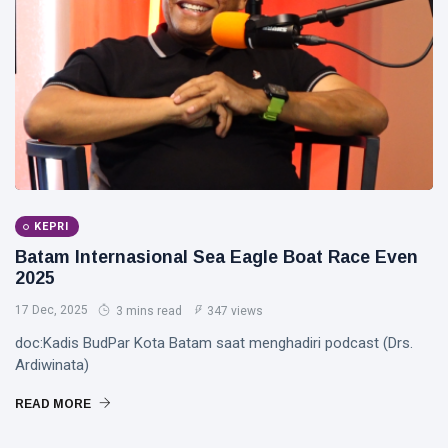
Gubernur
Usai Riau
Masuk
Siak Sri Indrapura
Lima
Besar
Prabowo Subianto
ADLG
Awards
Indonesia
2026
Pekanbaru
Pilkada 2024
KEPRI
Donald Trump
Batam Internasional Sea Eagle Boat Race Even
2025
PT IKPP Perawang
17 Dec, 2025
3 mins read
347 views
KPK
doc:Kadis BudPar Kota Batam saat menghadiri podcast (Drs.
Ardiwinata)
Politik
READ MORE
PSSI