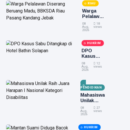
RIAU
Warga
Pelalawan
Diserang
08
18
Beruang
Aug,
views
2026
Madu,
BBKSDA
HUKRIM
Riau
Pasang
DPO
Kandang
Kasus
Jebak
Sabu
08
12
Ditangkap
Aug,
views
2026
di Hotel
Bathin
Solapan
PENDIDIKAN
Mahasiswa
Unilak
Raih Juara
08
27
Harapan I
Aug,
views
2026
Nasional
Kategori
HUKRIM
Disabilitas