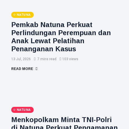
NATUNA
Pemkab Natuna Perkuat
Perlindungan Perempuan dan
Anak Lewat Pelatihan
Penanganan Kasus
13 Jul, 2026
7 mins read
103 views
READ MORE
NATUNA
Menkopolkam Minta TNI-Polri
di Natuna Perkuat Pengamanan