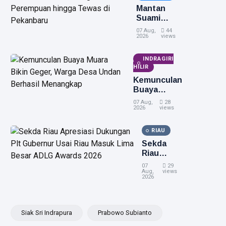
Mantan
Suami
Diduga
07 Aug,
44
Bacok
2026
views
Perempuan
hingga
INDRAGIRI
Tewas di
HILIR
Pekanbaru
Kemunculan
Buaya
Muara Bikin
07 Aug,
28
Geger,
2026
views
Warga Desa
Undan
RIAU
Berhasil
Sekda
Menangkap
Riau
Apresiasi
07
29
Dukungan
Aug,
views
2026
Plt
Gubernur
Usai Riau
Masuk
Siak Sri Indrapura
Prabowo Subianto
Lima