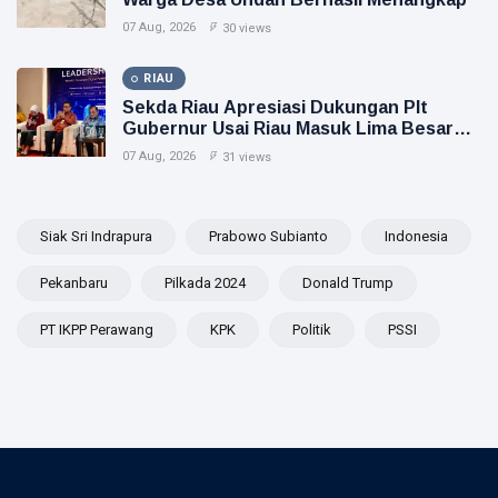
07 Aug, 2026
30 views
RIAU
Sekda Riau Apresiasi Dukungan Plt
Gubernur Usai Riau Masuk Lima Besar
ADLG Awards 2026
07 Aug, 2026
31 views
Siak Sri Indrapura
Prabowo Subianto
Indonesia
Pekanbaru
Pilkada 2024
Donald Trump
PT IKPP Perawang
KPK
Politik
PSSI