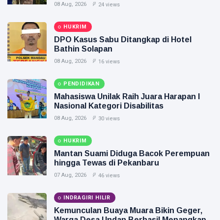
Jebak
08 Aug, 2026
24 views
HUKRIM
DPO Kasus Sabu Ditangkap di Hotel
Bathin Solapan
08 Aug, 2026
16 views
PENDIDIKAN
Mahasiswa Unilak Raih Juara Harapan I
Nasional Kategori Disabilitas
08 Aug, 2026
30 views
HUKRIM
Mantan Suami Diduga Bacok Perempuan
hingga Tewas di Pekanbaru
07 Aug, 2026
46 views
INDRAGIRI HILIR
Kemunculan Buaya Muara Bikin Geger,
Warga Desa Undan Berhasil Menangkap