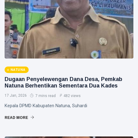
Gubernur
Usai Riau
Masuk
Siak Sri Indrapura
Lima
Besar
Prabowo Subianto
ADLG
Awards
Indonesia
2026
Pekanbaru
Pilkada 2024
NATUNA
Donald Trump
Dugaan Penyelewengan Dana Desa, Pemkab
Natuna Berhentikan Sementara Dua Kades
PT IKPP Perawang
17 Jan, 2026
7 mins read
482 views
KPK
Kepala DPMD Kabupaten Natuna, Suhardi
Politik
READ MORE
PSSI