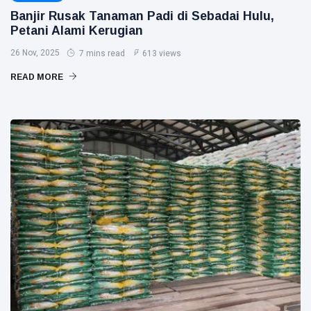
Banjir Rusak Tanaman Padi di Sebadai Hulu,
Petani Alami Kerugian
26 Nov, 2025
7 mins read
613 views
READ MORE