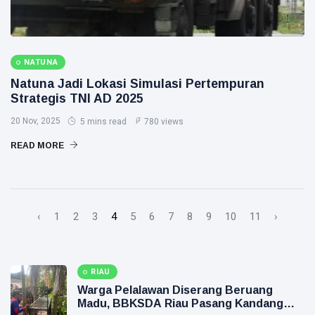
NATUNA
Natuna Jadi Lokasi Simulasi Pertempuran
Strategis TNI AD 2025
20 Nov, 2025
5 mins read
780 views
READ MORE
‹
1
2
3
4
5
6
7
8
9
10
11
›
RIAU
Warga Pelalawan Diserang Beruang
Madu, BBKSDA Riau Pasang Kandang