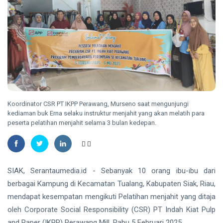
Hektare di
RIAU
Kawasan
Puak
Puisi Dodi
Irawan
Bakaghojoo
09
87
Getarkan
Aug,
views
2026
Rapat
Paripurna
BATAM
HUT Riau di
Gedung
10.000
DPRD
Peserta
Koordinator CSR PT IKPP Perawang, Murseno saat mengunjungi
Meriahkan
kediaman buk Erna selaku instruktur menjahit yang akan melatih para
09
43
Pawai
Aug,
views
peserta pelatihan menjahit selama 3 bulan kedepan.
2026
Budaya
Nusantara
RIAU
di Batam
Pemprov Riau
Beri
SIAK, Serantaumedia.id - Sebanyak 10 orang ibu-ibu dari
Penghargaan
berbagai Kampung di Kecamatan Tualang, Kabupaten Siak, Riau,
09 Aug,
40
Pembangunan
2026
views
mendapat kesempatan mengikuti Pelatihan menjahit yang ditaja
Daerah,
Pelalawan dan
oleh Corporate Social Responsibility (CSR) PT Indah Kiat Pulp
Dumai Terbaik
and Paper (IKPP) Perawang Mill, Rabu 5 Februari 2025.