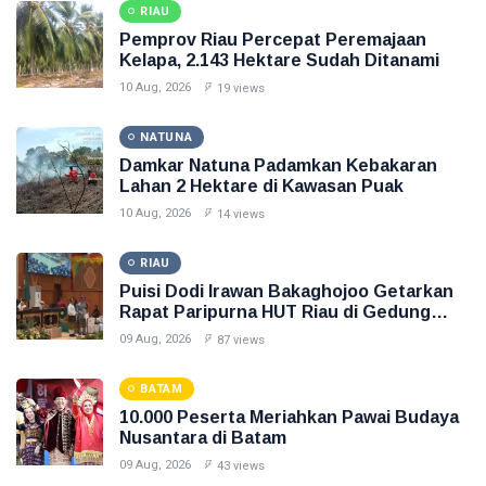
RIAU
Pemprov Riau Percepat Peremajaan
Kelapa, 2.143 Hektare Sudah Ditanami
10 Aug, 2026
19 views
NATUNA
Damkar Natuna Padamkan Kebakaran
Lahan 2 Hektare di Kawasan Puak
10 Aug, 2026
14 views
RIAU
Puisi Dodi Irawan Bakaghojoo Getarkan
Rapat Paripurna HUT Riau di Gedung
DPRD
09 Aug, 2026
87 views
BATAM
10.000 Peserta Meriahkan Pawai Budaya
Nusantara di Batam
09 Aug, 2026
43 views