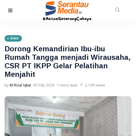
BATAM
64
Perusahaan
RIAU
di Batam
10 Aug,
11
Pekerjakan
2026
views
Dorong Kemandirian Ibu-ibu
391
Rumah Tangga menjadi Wirausaha,
Penyandang
RIAU
Disabilitas
CSR PT IKPP Gelar Pelatihan
Pemprov
Menjahit
Riau
Percepat
10
19
Peremajaan
Aug,
views
By
M Rizal Iqbal
05 Feb, 2025
7 mins read
2,108 views
2026
Kelapa,
2.143
NATUNA
Hektare
Sudah
Damkar
Ditanami
Natuna
Padamkan
10
14
Kebakaran
Aug,
views
2026
Lahan 2