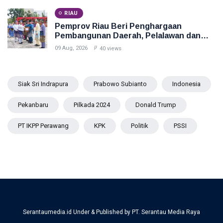
RIAU
Pemprov Riau Beri Penghargaan
Pembangunan Daerah, Pelalawan dan
Dumai Terbaik
09 Aug, 2026
40 views
Siak Sri Indrapura
Prabowo Subianto
Indonesia
Pekanbaru
Pilkada 2024
Donald Trump
PT IKPP Perawang
KPK
Politik
PSSI
Serantaumedia.id Under & Published by PT. Serantau Media Raya