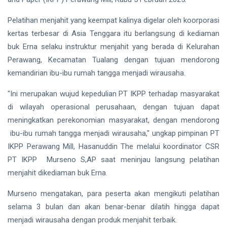
Siak Sri Indrapura
Pelatihan menjahit yang keempat kalinya digelar oleh koorporasi
Prabowo Subianto
kertas terbesar di Asia Tenggara itu berlangsung di kediaman
Indonesia
buk Erna selaku instruktur menjahit yang berada di Kelurahan
Perawang, Kecamatan Tualang dengan tujuan mendorong
Pekanbaru
kemandirian ibu-ibu rumah tangga menjadi wirausaha.
Pilkada 2024
"Ini merupakan wujud kepedulian PT IKPP terhadap masyarakat
di wilayah operasional perusahaan, dengan tujuan dapat
Donald Trump
meningkatkan perekonomian masyarakat, dengan mendorong
PT IKPP Perawang
ibu-ibu rumah tangga menjadi wirausaha," ungkap pimpinan PT
IKPP Perawang Mill, Hasanuddin The melalui koordinator CSR
KPK
PT IKPP Murseno S,AP saat meninjau langsung pelatihan
Politik
menjahit dikediaman buk Erna.
PSSI
Murseno mengatakan, para peserta akan mengikuti pelatihan
selama 3 bulan dan akan benar-benar dilatih hingga dapat
menjadi wirausaha dengan produk menjahit terbaik.