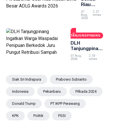
Menangkap
Riau
Apresiasi
07
27
Dukungan
Aug,
views
2026
Plt
Gubernur
Usai Riau
TANJUNGPINANG
Masuk
Lima
DLH
Besar
Tanjungpinang
ADLG
Ingatkan
07 Aug,
33
Awards
Warga
2026
views
2026
Waspadai
Penipuan
Berkedok Juru
Siak Sri Indrapura
Prabowo Subianto
Pungut
Retribusi
Indonesia
Pekanbaru
Pilkada 2024
Sampah
Donald Trump
PT IKPP Perawang
KPK
Politik
PSSI