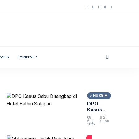
RAGA
LAINNYA
HUKRIM
DPO
Kasus
Sabu
08
2
Ditangkap
Aug,
views
2026
di Hotel
Bathin