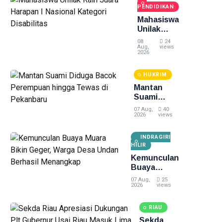
Solapan
PENDIDIKAN
Mahasiswa
Unilak
Raih Juara
08
24
Harapan I
Aug,
views
2026
Nasional
Kategori
HUKRIM
Disabilitas
Mantan
Suami
Diduga
07 Aug,
40
Bacok
2026
views
Perempuan
hingga
INDRAGIRI
Tewas di
HILIR
Pekanbaru
Kemunculan
Buaya
Muara Bikin
07 Aug,
25
Geger,
2026
views
Warga Desa
Undan
RIAU
Berhasil
Sekda