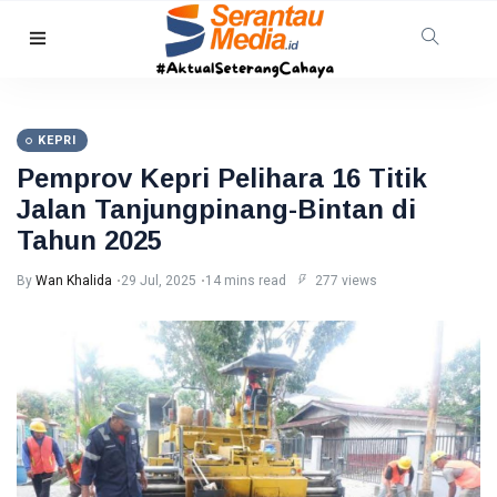
HUKRIM
Mantan
Suami
KEPRI
Diduga
07
18
Bacok
Aug,
views
Pemprov Kepri Pelihara 16 Titik
2026
Perempuan
Jalan Tanjungpinang-Bintan di
hingga
INDRAGIRI
Tewas di
Tahun 2025
HILIR
Pekanbaru
Kemunculan
By
Wan Khalida
29 Jul, 2025
14 mins read
277 views
Buaya
Muara Bikin
07 Aug,
13
Geger,
2026
views
Warga Desa
Undan
RIAU
Berhasil
Sekda
Menangkap
Riau
Apresiasi
07
15
Dukungan
Aug,
views
2026