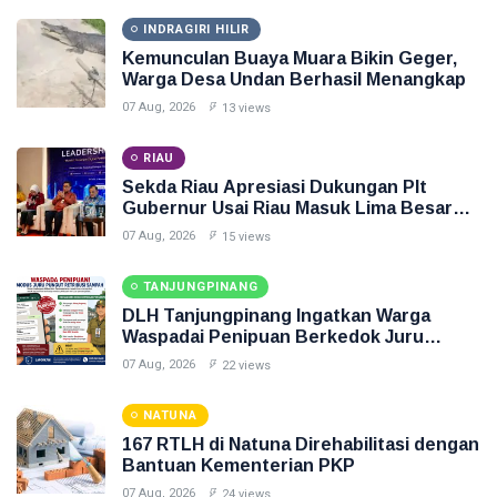
INDRAGIRI HILIR
Kemunculan Buaya Muara Bikin Geger,
Warga Desa Undan Berhasil Menangkap
07 Aug, 2026
13 views
RIAU
Sekda Riau Apresiasi Dukungan Plt
Gubernur Usai Riau Masuk Lima Besar
ADLG Awards 2026
07 Aug, 2026
15 views
TANJUNGPINANG
DLH Tanjungpinang Ingatkan Warga
Waspadai Penipuan Berkedok Juru
Pungut Retribusi Sampah
07 Aug, 2026
22 views
NATUNA
167 RTLH di Natuna Direhabilitasi dengan
Bantuan Kementerian PKP
07 Aug, 2026
24 views