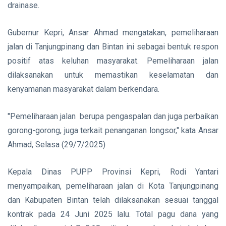
Lindungi
drainase.
Aset
Siak Sri Indrapura
Negara
demi
Gubernur Kepri, Ansar Ahmad mengatakan, pemeliharaan
Prabowo Subianto
Menjaga
jalan di Tanjungpinang dan Bintan ini sebagai bentuk respon
Ketahanan
Indonesia
Energi
positif atas keluhan masyarakat. Pemeliharaan jalan
Nasional
dilaksanakan untuk memastikan keselamatan dan
Pekanbaru
kenyamanan masyarakat dalam berkendara.
Pilkada 2024
"Pemeliharaan jalan berupa pengaspalan dan juga perbaikan
Donald Trump
gorong-gorong, juga terkait penanganan longsor," kata Ansar
PT IKPP Perawang
Ahmad, Selasa (29/7/2025)
KPK
Kepala Dinas PUPP Provinsi Kepri, Rodi Yantari
Politik
menyampaikan, pemeliharaan jalan di Kota Tanjungpinang
dan Kabupaten Bintan telah dilaksanakan sesuai tanggal
PSSI
kontrak pada 24 Juni 2025 lalu. Total pagu dana yang