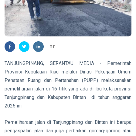
Plt
Gubernur
Usai Riau
TANJUNGPINANG
Masuk
Lima
DLH
Besar
Tanjungpinang
ADLG
Ingatkan
07 Aug,
22
Awards
Warga
2026
views
2026
Waspadai
Penipuan
NATUNA
Berkedok Juru
TANJUNGPINANG, SERANTAU MEDIA - Pemerintah
167 RTLH di
Pungut
Natuna
Retribusi
Provinsi Kepulauan Riau melalui Dinas Pekerjaan Umum
Direhabilitasi
Sampah
07 Aug,
24
Penataan Ruang dan Pertanahan (PUPP) melaksanakan
dengan
2026
views
Bantuan
pemeliharaan jalan di 16 titik yang ada di ibu kota provinsi
Kementerian
RIAU
Tanjungpinang dan Kabupaten Bintan di tahun anggaran
PKP
SKK
2025 ini.
Migas,
PHR dan
07
24
Polda Riau
Aug,
views
Pemeliharaan jalan di Tanjungpinang dan Bintan ini berupa
2026
Perkuat
pengaspalan jalan dan juga perbaikan gorong-gorong atau
Sinergi