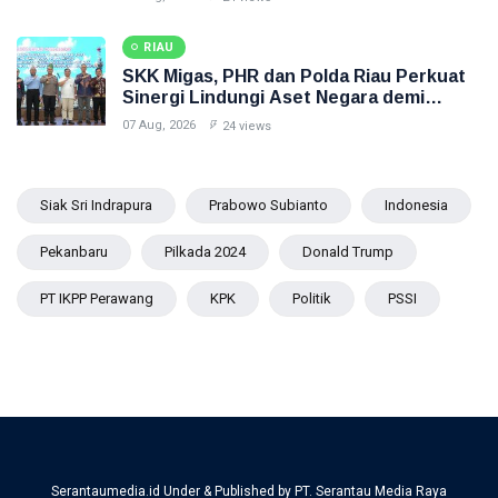
RIAU
SKK Migas, PHR dan Polda Riau Perkuat
Sinergi Lindungi Aset Negara demi
Menjaga Ketahanan Energi Nasional
07 Aug, 2026
24 views
Siak Sri Indrapura
Prabowo Subianto
Indonesia
Pekanbaru
Pilkada 2024
Donald Trump
PT IKPP Perawang
KPK
Politik
PSSI
Serantaumedia.id Under & Published by PT. Serantau Media Raya