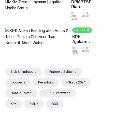
DPMPTSP
Rekan
Batam
Riau
Targetkan
05
23
3.000
Aug,
views
2026
UMKM
Terima
HUKRIM
Layanan
Legalitas
KPK
Usaha
Ajukan
Gratis
Banding
05
28
atas
Aug,
views
2026
Vonis 2
Tahun
Penjara
Gubernur
Siak Sri Indrapura
Prabowo Subianto
Riau
Nonaktif
Indonesia
Pekanbaru
Pilkada 2024
Abdul
Wahid
Donald Trump
PT IKPP Perawang
KPK
Politik
PSSI