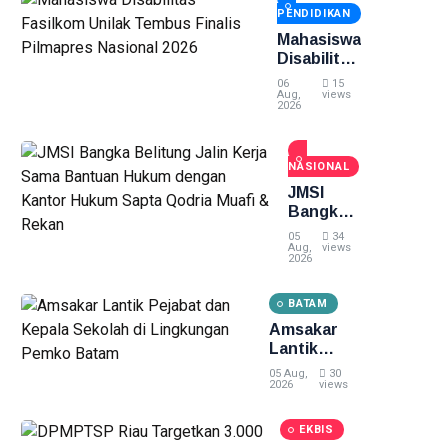
Hektare di
PENDIDIKAN
Pelalawan
dan Inhu
Mahasiswa
Disabilitas
Fasilkom
06
15
Unilak
Aug,
views
2026
Tembus
Finalis
Pilmapres
NASIONAL
Nasional
2026
JMSI
Bangka
Belitung
05
34
Jalin
Aug,
views
2026
Kerja
Sama
BATAM
Bantuan
Hukum
Amsakar
dengan
Lantik
Kantor
Pejabat
05 Aug,
30
Hukum
dan Kepala
2026
views
Sapta
Sekolah di
Qodria
Lingkungan
EKBIS
Muafi &
Pemko