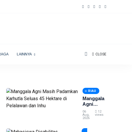
RAGA
LAINNYA
CLOSE
RIAU
Manggala
Agni
Masih
06
12
Padamkan
Aug,
views
2026
Karhutla
Seluas 45