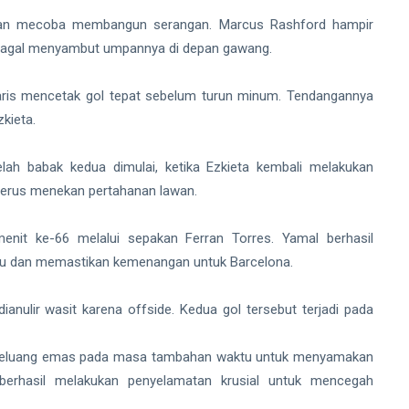
 dan mecoba membangun serangan. Marcus Rashford hampir
 gagal menyambut umpannya di depan gawang.
aris mencetak gol tepat sebelum turun minum. Tendangannya
zkieta.
ah babak kedua dimulai, ketika Ezkieta kembali melakukan
terus menekan pertahanan lawan.
nit ke-66 melalui sepakan Ferran Torres. Yamal berhasil
u dan memastikan kemenangan untuk Barcelona.
nulir wasit karena offside. Kedua gol tersebut terjadi pada
 peluang emas pada masa tambahan waktu untuk menyamakan
 berhasil melakukan penyelamatan krusial untuk mencegah