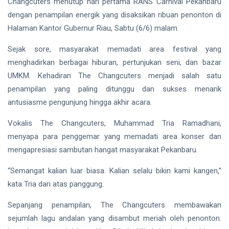
Changcuters menutup hari pertama RANS Carnival Pekanbaru
Pekanbaru,
Selidiki
dengan penampilan energik yang disaksikan ribuan penonton di
INDRAGIRI
Dugaan
HULU
Halaman Kantor Gubernur Riau, Sabtu (6/6) malam.
Penganiayaan
Bupati
Inhu Minta
Sejak sore, masyarakat memadati area festival yang
ASN
06
8
menghadirkan berbagai hiburan, pertunjukan seni, dan bazar
Tingkatkan
Aug,
views
2026
Kinerja dan
UMKM. Kehadiran The Changcuters menjadi salah satu
Pelayanan
penampilan yang paling ditunggu dan sukses menarik
RIAU
Publik
antusiasme pengunjung hingga akhir acara.
Manggala
Agni
Vokalis The Changcuters, Muhammad Tria Ramadhani,
Masih
06
19
Padamkan
Aug,
views
menyapa para penggemar yang memadati area konser dan
2026
Karhutla
mengapresiasi sambutan hangat masyarakat Pekanbaru.
Seluas 45
Hektare di
“Semangat kalian luar biasa. Kalian selalu bikin kami kangen,”
PENDIDIKAN
Pelalawan
kata Tria dari atas panggung.
dan Inhu
Mahasiswa
Disabilitas
Fasilkom
Sepanjang penampilan, The Changcuters membawakan
06
20
Unilak
Aug,
views
sejumlah lagu andalan yang disambut meriah oleh penonton.
2026
Tembus