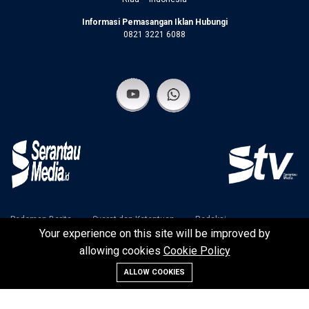
Informasi Pemasangan Iklan Hubungi
0821 3221 6088
Pedoman Berita
Syarat dan Ketentuan
Redaksi
Your experience on this site will be improved by
Disclaimer
Kebijakan Privasi
allowing cookies
Cookie Policy
ALLOW COOKIES
©2024 SerantauMedia | Serantau Media Raya Team