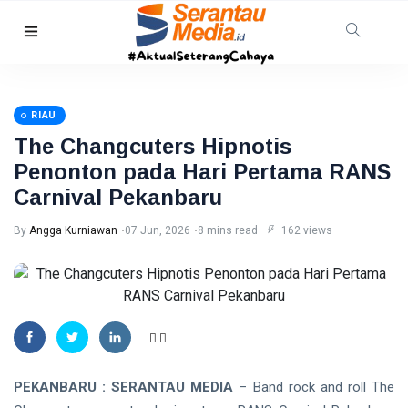
BINTAN
Pemkab
Bintan
RIAU
Buka
06
10
Seleksi
Aug,
views
The Changcuters Hipnotis
2026
Komisaris
Penonton pada Hari Pertama RANS
dan
Direktur
Carnival Pekanbaru
TANJUNGPINANG
PT
Bintan
DPKP
By
Angga Kurniawan
07 Jun, 2026
8 mins read
162 views
Karya
Tanjungpinang
Bahari
Serahkan
06 Aug,
8
Buaya Muara
2026
views
Hasil Evakuasi
ke BPSPL dan
HUKRIM
Taman Safari
Polda Riau
Lagoi
Ekshumasi
Jenazah
06 Aug,
7
PEKANBARU : SERANTAU MEDIA
– Band rock and roll The
Pelajar di
2026
views