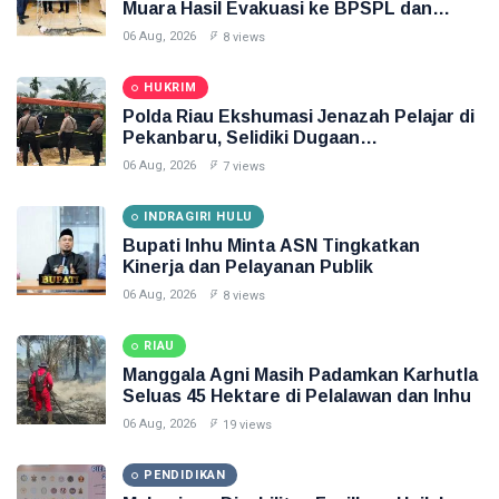
Muara Hasil Evakuasi ke BPSPL dan
Taman Safari Lagoi
06 Aug, 2026
8 views
HUKRIM
Polda Riau Ekshumasi Jenazah Pelajar di
Pekanbaru, Selidiki Dugaan
Penganiayaan
06 Aug, 2026
7 views
INDRAGIRI HULU
Bupati Inhu Minta ASN Tingkatkan
Kinerja dan Pelayanan Publik
06 Aug, 2026
8 views
RIAU
Manggala Agni Masih Padamkan Karhutla
Seluas 45 Hektare di Pelalawan dan Inhu
06 Aug, 2026
19 views
PENDIDIKAN