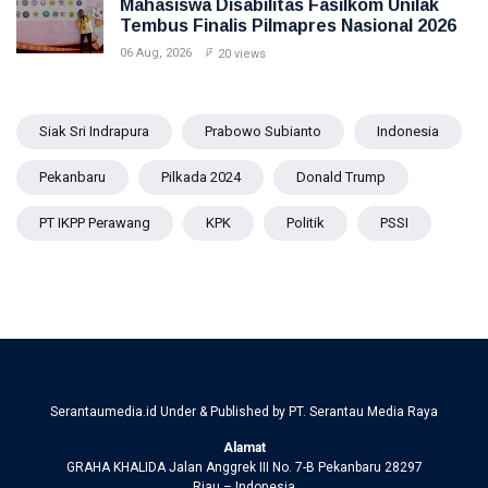
Mahasiswa Disabilitas Fasilkom Unilak
Tembus Finalis Pilmapres Nasional 2026
06 Aug, 2026
20 views
Siak Sri Indrapura
Prabowo Subianto
Indonesia
Pekanbaru
Pilkada 2024
Donald Trump
PT IKPP Perawang
KPK
Politik
PSSI
Serantaumedia.id Under & Published by PT. Serantau Media Raya
Alamat
GRAHA KHALIDA Jalan Anggrek III No. 7-B Pekanbaru 28297
Riau – Indonesia