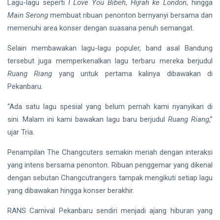
Lagu-lagu seperti
I Love You Bibeh
,
Hijrah ke London
, hingga
Finalis
Pilmapres
Main Serong
membuat ribuan penonton bernyanyi bersama dan
Nasional
Siak Sri Indrapura
memenuhi area konser dengan suasana penuh semangat.
2026
Prabowo Subianto
Selain membawakan lagu-lagu populer, band asal Bandung
tersebut juga memperkenalkan lagu terbaru mereka berjudul
Indonesia
Ruang Riang
yang untuk pertama kalinya dibawakan di
Pekanbaru.
Pekanbaru
“Ada satu lagu spesial yang belum pernah kami nyanyikan di
Pilkada 2024
sini. Malam ini kami bawakan lagu baru berjudul
Ruang Riang
,”
Donald Trump
ujar Tria.
PT IKPP Perawang
Penampilan The Changcuters semakin meriah dengan interaksi
yang intens bersama penonton. Ribuan penggemar yang dikenal
KPK
dengan sebutan Changcutrangers tampak mengikuti setiap lagu
Politik
yang dibawakan hingga konser berakhir.
RANS Carnival Pekanbaru sendiri menjadi ajang hiburan yang
PSSI