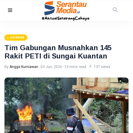
HUKRIM
Mantan
Suami
HUKRIM
Diduga
07
18
Bacok
Aug,
views
Tim Gabungan Musnahkan 145
2026
Perempuan
Rakit PETI di Sungai Kuantan
hingga
INDRAGIRI
Tewas di
HILIR
By
Angga Kurniawan
03 Jun, 2026
10 mins read
137 views
Pekanbaru
Kemunculan
Buaya
Muara Bikin
07 Aug,
13
Geger,
2026
views
Warga Desa
Undan
RIAU
Berhasil
Sekda
Menangkap
Riau
Apresiasi
07
15
Dukungan
Aug,
views
2026