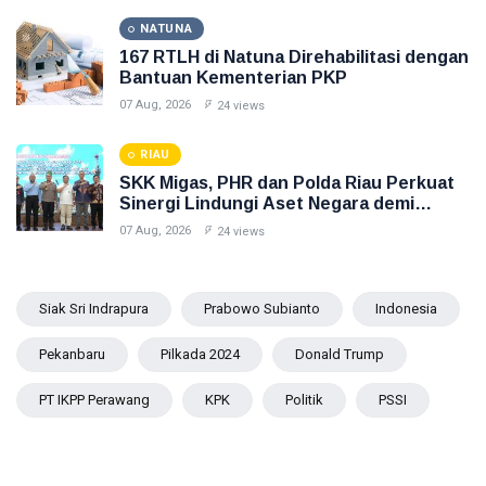
NATUNA
167 RTLH di Natuna Direhabilitasi dengan
Bantuan Kementerian PKP
07 Aug, 2026
24 views
RIAU
SKK Migas, PHR dan Polda Riau Perkuat
Sinergi Lindungi Aset Negara demi
Menjaga Ketahanan Energi Nasional
07 Aug, 2026
24 views
Siak Sri Indrapura
Prabowo Subianto
Indonesia
Pekanbaru
Pilkada 2024
Donald Trump
PT IKPP Perawang
KPK
Politik
PSSI