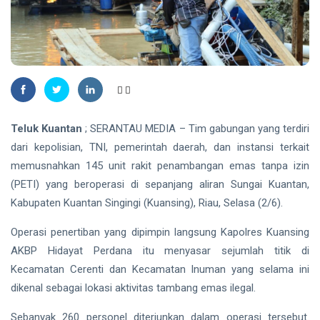
Plt
Gubernur
Usai Riau
TANJUNGPINANG
Masuk
Lima
DLH
Besar
Tanjungpinang
ADLG
Ingatkan
07 Aug,
22
Awards
Warga
2026
views
2026
Waspadai
Penipuan
Teluk Kuantan
; SERANTAU MEDIA – Tim gabungan yang terdiri
NATUNA
Berkedok Juru
dari kepolisian, TNI, pemerintah daerah, dan instansi terkait
167 RTLH di
Pungut
Natuna
memusnahkan 145 unit rakit penambangan emas tanpa izin
Retribusi
Direhabilitasi
Sampah
07 Aug,
24
(PETI) yang beroperasi di sepanjang aliran Sungai Kuantan,
dengan
2026
views
Bantuan
Kabupaten Kuantan Singingi (Kuansing), Riau, Selasa (2/6).
Kementerian
RIAU
PKP
Operasi penertiban yang dipimpin langsung Kapolres Kuansing
SKK
AKBP Hidayat Perdana itu menyasar sejumlah titik di
Migas,
PHR dan
Kecamatan Cerenti dan Kecamatan Inuman yang selama ini
07
24
Polda Riau
Aug,
views
2026
dikenal sebagai lokasi aktivitas tambang emas ilegal.
Perkuat
Sinergi
Sebanyak 260 personel diterjunkan dalam operasi tersebut.