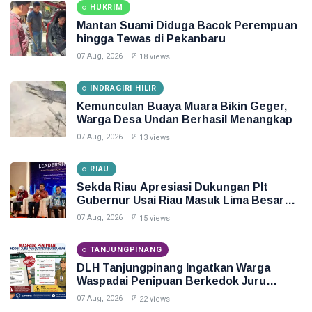
HUKRIM
Mantan Suami Diduga Bacok Perempuan
hingga Tewas di Pekanbaru
07 Aug, 2026
18 views
INDRAGIRI HILIR
Kemunculan Buaya Muara Bikin Geger,
Warga Desa Undan Berhasil Menangkap
07 Aug, 2026
13 views
RIAU
Sekda Riau Apresiasi Dukungan Plt
Gubernur Usai Riau Masuk Lima Besar
ADLG Awards 2026
07 Aug, 2026
15 views
TANJUNGPINANG
DLH Tanjungpinang Ingatkan Warga
Waspadai Penipuan Berkedok Juru
Pungut Retribusi Sampah
07 Aug, 2026
22 views