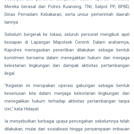
Lindungi
Aset
Mereka berasal dari Polres Kuansing, TNI, Satpol PP, BPBD,
Siak Sri Indrapura
Negara
Dinas Pemadam Kebakaran, serta unsur pemerintah daerah
demi
Prabowo Subianto
lainnya.
Menjaga
Ketahanan
Indonesia
Energi
Sebelum bergerak ke lokasi, seluruh personel mengikuti apel
Nasional
kesiapan di Lapangan Mapolsek Cerenti. Dalam arahannya,
Pekanbaru
Kapolres menegaskan penertiban dilakukan sebagai bentuk
Pilkada 2024
komitmen bersama dalam menegakkan hukum dan menjaga
kelestarian lingkungan dari dampak aktivitas pertambangan
Donald Trump
ilegal.
PT IKPP Perawang
"Kegiatan ini merupakan operasi gabungan sebagai bentuk
keseriusan kita dalam menjaga kelestarian lingkungan dan
KPK
menegakkan hukum terhadap aktivitas pertambangan tanpa
Politik
izin," kata Hidayat.
PSSI
Ia menyebutkan berbagai upaya pencegahan sebelumnya telah
dilakukan, mulai dari sosialisasi hingga penyampaian imbauan