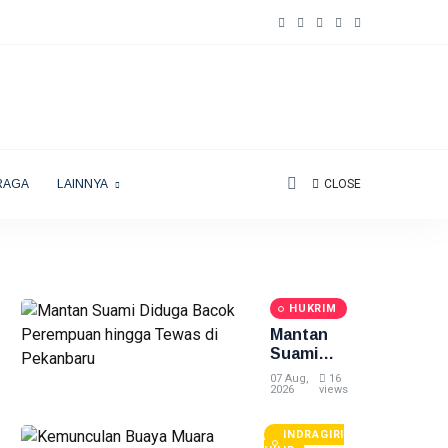
RAGA
LAINNYA
CLOSE
HUKRIM
Mantan
Suami
Diduga
07 Aug,
16
Bacok
2026
views
Perempuan
hingga
INDRAGIRI