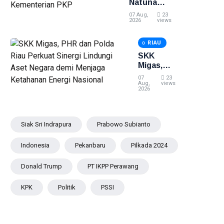
Natuna
Retribusi
Direhabilitasi
Sampah
07 Aug,
23
dengan
2026
views
Bantuan
Kementerian
RIAU
PKP
SKK
Migas,
PHR dan
07
23
Polda Riau
Aug,
views
2026
Perkuat
Sinergi
Lindungi
Aset
Siak Sri Indrapura
Prabowo Subianto
Negara
demi
Indonesia
Pekanbaru
Pilkada 2024
Menjaga
Ketahanan
Donald Trump
PT IKPP Perawang
Energi
Nasional
KPK
Politik
PSSI