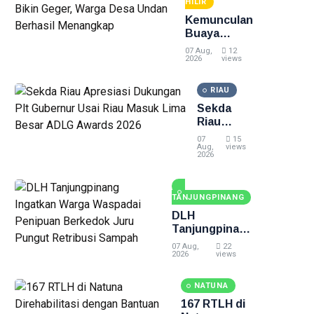
Tewas di
HILIR
Pekanbaru
Kemunculan
Buaya
Muara Bikin
07 Aug,
12
Geger,
2026
views
Warga Desa
Undan
RIAU
Berhasil
Sekda
Menangkap
Riau
Apresiasi
07
15
Dukungan
Aug,
views
2026
Plt
Gubernur
Usai Riau
TANJUNGPINANG
Masuk
Lima
DLH
Besar
Tanjungpinang
ADLG
Ingatkan
07 Aug,
22
Awards
Warga
2026
views
2026
Waspadai
Penipuan
NATUNA
Berkedok Juru
167 RTLH di
Pungut