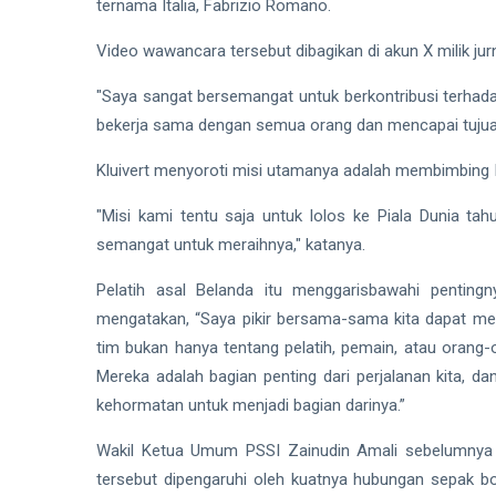
ternama Italia, Fabrizio Romano.
Video wawancara tersebut dibagikan di akun X milik jurn
"Saya sangat bersemangat untuk berkontribusi terhada
bekerja sama dengan semua orang dan mencapai tujua
Kluivert menyoroti misi utamanya adalah membimbing In
"Misi kami tentu saja untuk lolos ke Piala Dunia t
semangat untuk meraihnya," katanya.
Pelatih asal Belanda itu menggarisbawahi pentin
mengatakan, “Saya pikir bersama-sama kita dapat men
tim bukan hanya tentang pelatih, pemain, atau orang-
Mereka adalah bagian penting dari perjalanan kita, d
kehormatan untuk menjadi bagian darinya.”
Wakil Ketua Umum PSSI Zainudin Amali sebelumnya 
tersebut dipengaruhi oleh kuatnya hubungan sepak b