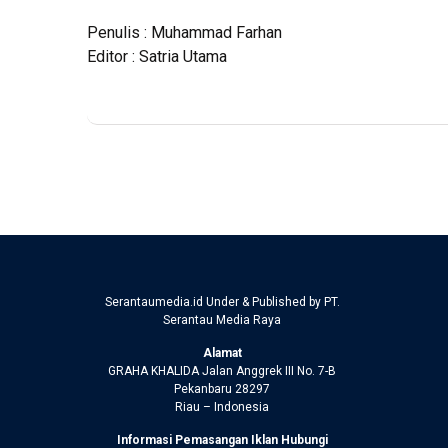
Penulis : Muhammad Farhan
Editor : Satria Utama
Serantaumedia.id Under & Published by PT.
Serantau Media Raya
Alamat
GRAHA KHALIDA Jalan Anggrek III No. 7-B
Pekanbaru 28297
Riau – Indonesia
Informasi Pemasangan Iklan Hubungi