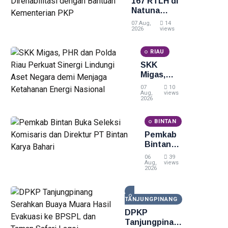
167 RTLH di
Natuna
Direhabilitasi
07 Aug,
14
dengan
2026
views
Bantuan
Kementerian
RIAU
PKP
SKK
Migas,
PHR dan
07
10
Polda Riau
Aug,
views
2026
Perkuat
Sinergi
BINTAN
Lindungi
Aset
Pemkab
Negara
Bintan
demi
Buka
06
39
Menjaga
Seleksi
Aug,
views
2026
Ketahanan
Komisaris
Energi
dan
Nasional
Direktur
TANJUNGPINANG
PT
Bintan
DPKP
Karya
Tanjungpinang