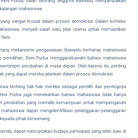
 Reni Purba, salah seorang anggota Bawaslu, menyampaikan
a kalangan mahasiswa.
n yang sangat krusial dalam proses demokrasi. Dalam konteks
ahasiswa, menjadi salah satu pilar utama untuk memastikan
 Reni.
tang mekanisme pengawasan, Bawaslu berharap mahasiswa
ses pemilihan. Reni Purba menggarisbawahi bahwa mahasiswa
memimpin perubahan di masa depan. Oleh karena itu, penting
b yang dapat mereka jalankan dalam proses demokrasi.
iswa tentang hak-hak mereka sebagai pemilih dan pentingnya
 Reni Purba juga menekankan bahwa mahasiswa tidak hanya
gen perubahan yang memiliki kemampuan untuk mempengaruhi
an mahasiswa dapat mengidentifikasi pelanggaran-pelanggaran
 kepada pihak berwenang.
emilu dapat menciptakan budaya partisipasi yang lebih luas di