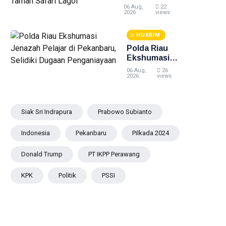
Bahari
Serahkan
06 Aug,
22
Buaya Muara
2026
views
Hasil Evakuasi
ke BPSPL dan
HUKRIM
Taman Safari
Polda Riau
Lagoi
Ekshumasi
Jenazah
06 Aug,
26
Pelajar di
2026
views
Pekanbaru,
Selidiki
Dugaan
Siak Sri Indrapura
Prabowo Subianto
Penganiayaan
Indonesia
Pekanbaru
Pilkada 2024
Donald Trump
PT IKPP Perawang
KPK
Politik
PSSI