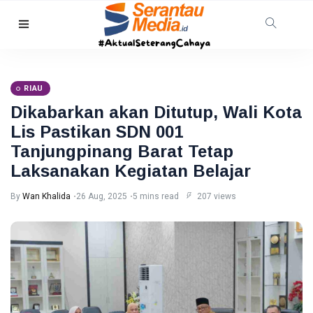
HUKRIM
TNI AL
Gagalkan
RIAU
Penyelundupan
08 Aug,
30
1,3 Ton
2026
views
Dikabarkan akan Ditutup, Wali Kota
Narkoba di
Lis Pastikan SDN 001
Perairan
Tanjung
Tanjungpinang Barat Tetap
PEKANBARU
Berakit
Revitalisasi
Laksanakan Kegiatan Belajar
Pasar
Bawah
By
Wan Khalida
26 Aug, 2025
5 mins read
207 views
08
23
Mandek,
Aug,
views
2026
Pemko
Pekanbaru
RIAU
Siapkan
Opsi Ambil
Warga
Alih
Pelalawan
Diserang
08
36
Beruang
Aug,
views
2026