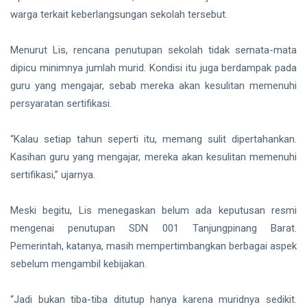
hingga
Tewas di
warga terkait keberlangsungan sekolah tersebut.
Pekanbaru
Siak Sri Indrapura
Menurut Lis, rencana penutupan sekolah tidak semata-mata
Prabowo Subianto
dipicu minimnya jumlah murid. Kondisi itu juga berdampak pada
guru yang mengajar, sebab mereka akan kesulitan memenuhi
Indonesia
persyaratan sertifikasi.
Pekanbaru
“Kalau setiap tahun seperti itu, memang sulit dipertahankan.
Pilkada 2024
Kasihan guru yang mengajar, mereka akan kesulitan memenuhi
Donald Trump
sertifikasi,” ujarnya.
PT IKPP Perawang
Meski begitu, Lis menegaskan belum ada keputusan resmi
mengenai penutupan SDN 001 Tanjungpinang Barat.
KPK
Pemerintah, katanya, masih mempertimbangkan berbagai aspek
Politik
sebelum mengambil kebijakan.
PSSI
“Jadi bukan tiba-tiba ditutup hanya karena muridnya sedikit.