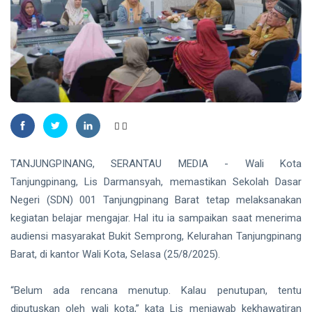
Madu,
BBKSDA
HUKRIM
Riau
Pasang
DPO
Kandang
Kasus
Jebak
Sabu
08
29
Ditangkap
Aug,
views
2026
di Hotel
Bathin
Solapan
PENDIDIKAN
Mahasiswa
TANJUNGPINANG, SERANTAU MEDIA - Wali Kota
Unilak
Raih Juara
Tanjungpinang, Lis Darmansyah, memastikan Sekolah Dasar
08
34
Harapan I
Aug,
views
2026
Negeri (SDN) 001 Tanjungpinang Barat tetap melaksanakan
Nasional
Kategori
kegiatan belajar mengajar. Hal itu ia sampaikan saat menerima
HUKRIM
Disabilitas
audiensi masyarakat Bukit Semprong, Kelurahan Tanjungpinang
Mantan
Barat, di kantor Wali Kota, Selasa (25/8/2025).
Suami
Diduga
07
54
Bacok
Aug,
views
“Belum ada rencana menutup. Kalau penutupan, tentu
2026
Perempuan
diputuskan oleh wali kota,” kata Lis menjawab kekhawatiran