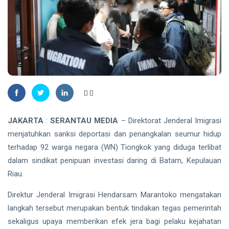
Energi
dan
Nasional
Direktur
TANJUNGPINANG
PT
Bintan
DPKP
Karya
Tanjungpinang
Bahari
Serahkan
06 Aug,
21
Buaya Muara
2026
views
Hasil Evakuasi
ke BPSPL dan
HUKRIM
Taman Safari
Polda Riau
Lagoi
Ekshumasi
Jenazah
JAKARTA
:
SERANTAU MEDIA
– Direktorat Jenderal Imigrasi
06 Aug,
25
Pelajar di
2026
views
menjatuhkan sanksi deportasi dan penangkalan seumur hidup
Pekanbaru,
Selidiki
terhadap 92 warga negara (WN) Tiongkok yang diduga terlibat
INDRAGIRI
Dugaan
HULU
dalam sindikat penipuan investasi daring di Batam, Kepulauan
Penganiayaan
Bupati
Riau.
Inhu Minta
ASN
Direktur Jenderal Imigrasi Hendarsam Marantoko mengatakan
06
21
Tingkatkan
Aug,
views
2026
langkah tersebut merupakan bentuk tindakan tegas pemerintah
Kinerja dan
Pelayanan
sekaligus upaya memberikan efek jera bagi pelaku kejahatan