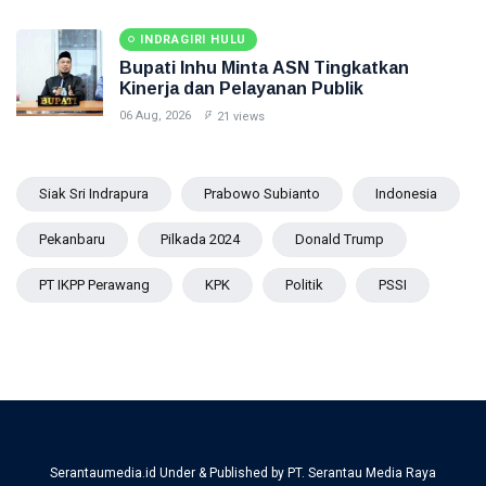
INDRAGIRI HULU
Bupati Inhu Minta ASN Tingkatkan
Kinerja dan Pelayanan Publik
06 Aug, 2026
21 views
Siak Sri Indrapura
Prabowo Subianto
Indonesia
Pekanbaru
Pilkada 2024
Donald Trump
PT IKPP Perawang
KPK
Politik
PSSI
Serantaumedia.id Under & Published by PT. Serantau Media Raya