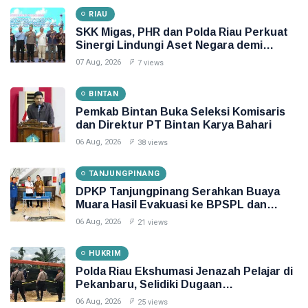
RIAU
SKK Migas, PHR dan Polda Riau Perkuat
Sinergi Lindungi Aset Negara demi
Menjaga Ketahanan Energi Nasional
07 Aug, 2026
7 views
BINTAN
Pemkab Bintan Buka Seleksi Komisaris
dan Direktur PT Bintan Karya Bahari
06 Aug, 2026
38 views
TANJUNGPINANG
DPKP Tanjungpinang Serahkan Buaya
Muara Hasil Evakuasi ke BPSPL dan
Taman Safari Lagoi
06 Aug, 2026
21 views
HUKRIM
Polda Riau Ekshumasi Jenazah Pelajar di
Pekanbaru, Selidiki Dugaan
Penganiayaan
06 Aug, 2026
25 views