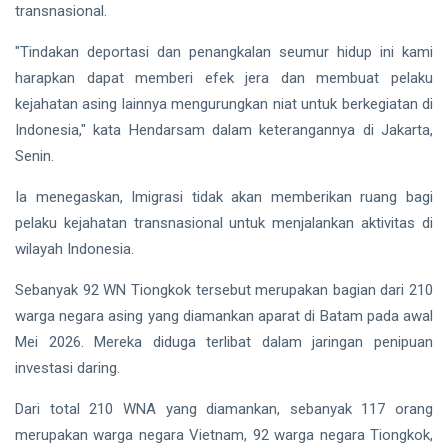
Publik
transnasional.
Siak Sri Indrapura
"Tindakan deportasi dan penangkalan seumur hidup ini kami
Prabowo Subianto
harapkan dapat memberi efek jera dan membuat pelaku
kejahatan asing lainnya mengurungkan niat untuk berkegiatan di
Indonesia
Indonesia," kata Hendarsam dalam keterangannya di Jakarta,
Pekanbaru
Senin.
Pilkada 2024
Ia menegaskan, Imigrasi tidak akan memberikan ruang bagi
pelaku kejahatan transnasional untuk menjalankan aktivitas di
Donald Trump
wilayah Indonesia.
PT IKPP Perawang
Sebanyak 92 WN Tiongkok tersebut merupakan bagian dari 210
warga negara asing yang diamankan aparat di Batam pada awal
KPK
Mei 2026. Mereka diduga terlibat dalam jaringan penipuan
Politik
investasi daring.
PSSI
Dari total 210 WNA yang diamankan, sebanyak 117 orang
merupakan warga negara Vietnam, 92 warga negara Tiongkok,