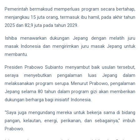
hingga
Tewas di
Pemerintah bermaksud memperluas program secara bertahap,
Pekanbaru
Siak Sri Indrapura
menjangkau 15 juta orang, termasuk ibu hamil, pada akhir tahun
2025 dan 82,9 juta pada tahun 2029.
Prabowo Subianto
Ishiba menawarkan dukungan Jepang dengan melatih juru
Indonesia
masak Indonesia dan mengirimkan juru masak Jepang untuk
Pekanbaru
membantu.
Pilkada 2024
Presiden Prabowo Subianto menyambut baik usulan tersebut,
seraya menyebutkan pengalaman luas Jepang dalam
Donald Trump
melaksanakan program serupa. Menurut Prabowo, pengalaman
Jepang selama 80 tahun dalam program gizi akan memberikan
PT IKPP Perawang
dukungan berharga bagi inisiatif Indonesia.
KPK
“Saya juga mengundang mereka untuk bekerja sama di bidang
Politik
pangan, kelautan, energi, perikanan, dan sebagainya,” imbuh
Prabowo.
PSSI