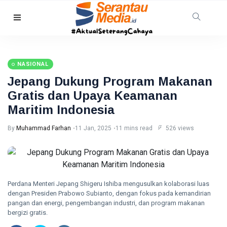
HUKRIM
TNI AL
Gagalkan
NASIONAL
Penyelundupan
08 Aug,
7
1,3 Ton
2026
views
Jepang Dukung Program Makanan
Narkoba di
Gratis dan Upaya Keamanan
Perairan
Tanjung
Maritim Indonesia
PEKANBARU
Berakit
Revitalisasi
By
Muhammad Farhan
11 Jan, 2025
11 mins read
526 views
Pasar
Bawah
08
7
Mandek,
Aug,
views
2026
Pemko
Pekanbaru
RIAU
Siapkan
Perdana Menteri Jepang Shigeru Ishiba mengusulkan kolaborasi luas
Opsi Ambil
Warga
dengan Presiden Prabowo Subianto, dengan fokus pada kemandirian
Alih
Pelalawan
pangan dan energi, pengembangan industri, dan program makanan
Diserang
bergizi gratis.
08
25
Beruang
Aug,
views
2026