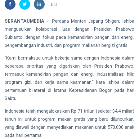
Madu,
BBKSDA
HUKRIM
Riau
Pasang
DPO
SERANTAUMEDIA
- Perdana Menteri Jepang Shigeru Ishiba
Kandang
Kasus
mengusulkan kolaborasi luas dengan Presiden Prabowo
Jebak
Sabu
08
17
Subianto, dengan fokus pada kemandirian pangan dan energi,
Ditangkap
Aug,
views
2026
di Hotel
pengembangan industri, dan program makanan bergizi gratis.
Bathin
Solapan
"Kami bermaksud untuk bekerja sama dengan Indonesia dalam
PENDIDIKAN
beberapa prioritas yang digariskan oleh Presiden Prabowo,
Mahasiswa
Unilak
termasuk kemandirian pangan dan energi, industrialisasi hilir,
Raih Juara
08
program gizi, dan kerja sama keamanan," kata Ishiba dalam
32
Harapan I
Aug,
views
2026
pertemuan bilateral di Istana Kepresidenan Bogor pada hari
Nasional
Kategori
Sabtu.
HUKRIM
Disabilitas
Mantan
Indonesia telah mengalokasikan Rp 71 triliun (sekitar $4,4 miliar)
Suami
tahun ini untuk program makan gratis yang baru diluncurkan,
Diduga
07
46
yang diawali dengan menyediakan makanan untuk 570.000 anak
Bacok
Aug,
views
2026
Perempuan
pada hari pertama.