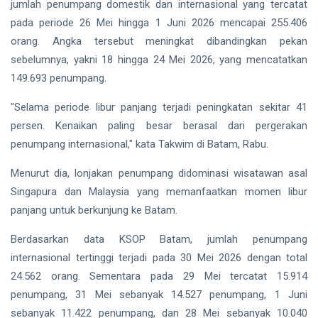
hingga
jumlah penumpang domestik dan internasional yang tercatat
Tewas di
pada periode 26 Mei hingga 1 Juni 2026 mencapai 255.406
Pekanbaru
Siak Sri Indrapura
orang. Angka tersebut meningkat dibandingkan pekan
sebelumnya, yakni 18 hingga 24 Mei 2026, yang mencatatkan
Prabowo Subianto
149.693 penumpang.
Indonesia
"Selama periode libur panjang terjadi peningkatan sekitar 41
Pekanbaru
persen. Kenaikan paling besar berasal dari pergerakan
penumpang internasional," kata Takwim di Batam, Rabu.
Pilkada 2024
Menurut dia, lonjakan penumpang didominasi wisatawan asal
Donald Trump
Singapura dan Malaysia yang memanfaatkan momen libur
panjang untuk berkunjung ke Batam.
PT IKPP Perawang
Berdasarkan data KSOP Batam, jumlah penumpang
KPK
internasional tertinggi terjadi pada 30 Mei 2026 dengan total
Politik
24.562 orang. Sementara pada 29 Mei tercatat 15.914
penumpang, 31 Mei sebanyak 14.527 penumpang, 1 Juni
PSSI
sebanyak 11.422 penumpang, dan 28 Mei sebanyak 10.040