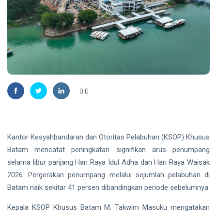
Madu,
BBKSDA
HUKRIM
Riau
Pasang
DPO
Kandang
Kasus
Jebak
Sabu
08
29
Ditangkap
Aug,
views
2026
di Hotel
Bathin
Solapan
PENDIDIKAN
Mahasiswa
Unilak
Raih Juara
08
34
Harapan I
Aug,
views
Kantor Kesyahbandaran dan Otoritas Pelabuhan (KSOP) Khusus
2026
Nasional
Batam mencatat peningkatan signifikan arus penumpang
Kategori
HUKRIM
Disabilitas
selama libur panjang Hari Raya Idul Adha dan Hari Raya Waisak
Mantan
2026. Pergerakan penumpang melalui sejumlah pelabuhan di
Suami
Batam naik sekitar 41 persen dibandingkan periode sebelumnya.
Diduga
07
55
Bacok
Aug,
views
2026
Kepala KSOP Khusus Batam M. Takwim Masuku mengatakan
Perempuan