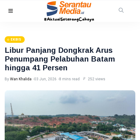
HUKRIM
TNI AL
Gagalkan
EKBIS
Penyelundupan
08 Aug,
30
1,3 Ton
2026
views
Libur Panjang Dongkrak Arus
Narkoba di
Penumpang Pelabuhan Batam
Perairan
Tanjung
hingga 41 Persen
PEKANBARU
Berakit
Revitalisasi
By
Wan Khalida
03 Jun, 2026
8 mins read
252 views
Pasar
Bawah
08
23
Mandek,
Aug,
views
2026
Pemko
Pekanbaru
RIAU
Siapkan
Opsi Ambil
Warga
Alih
Pelalawan
Diserang
08
36
Beruang
Aug,
views
2026