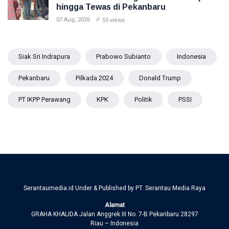
hingga Tewas di Pekanbaru
07 Aug, 2026
55 views
Siak Sri Indrapura
Prabowo Subianto
Indonesia
Pekanbaru
Pilkada 2024
Donald Trump
PT IKPP Perawang
KPK
Politik
PSSI
Serantaumedia.id Under & Published by PT. Serantau Media Raya
Alamat
GRAHA KHALIDA Jalan Anggrek III No. 7-B Pekanbaru 28297
Riau – Indonesia