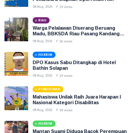
08 Aug, 2026
23 views
RIAU
Warga Pelalawan Diserang Beruang
Madu, BBKSDA Riau Pasang Kandang
Jebak
08 Aug, 2026
36 views
HUKRIM
DPO Kasus Sabu Ditangkap di Hotel
Bathin Solapan
08 Aug, 2026
29 views
PENDIDIKAN
Mahasiswa Unilak Raih Juara Harapan I
Nasional Kategori Disabilitas
08 Aug, 2026
34 views
HUKRIM
Mantan Suami Diduga Bacok Perempuan