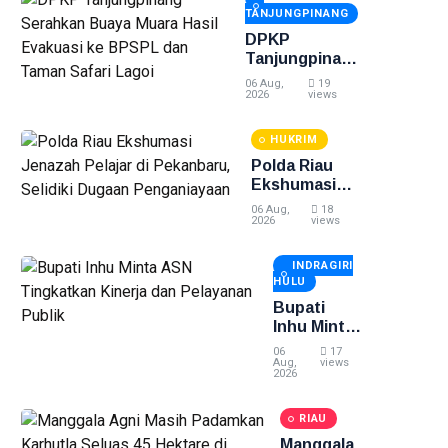
Direktur
TANJUNGPINANG
PT
Bintan
DPKP
Karya
Tanjungpinang
Bahari
Serahkan
06 Aug,
19
Buaya Muara
2026
views
Hasil Evakuasi
ke BPSPL dan
HUKRIM
Taman Safari
Polda Riau
Lagoi
Ekshumasi
Jenazah
06 Aug,
18
Pelajar di
2026
views
Pekanbaru,
Selidiki
INDRAGIRI
Dugaan
HULU
Penganiayaan
Bupati
Inhu Minta
ASN
06
17
Tingkatkan
Aug,
views
2026
Kinerja dan
Pelayanan
RIAU
Publik
Manggala