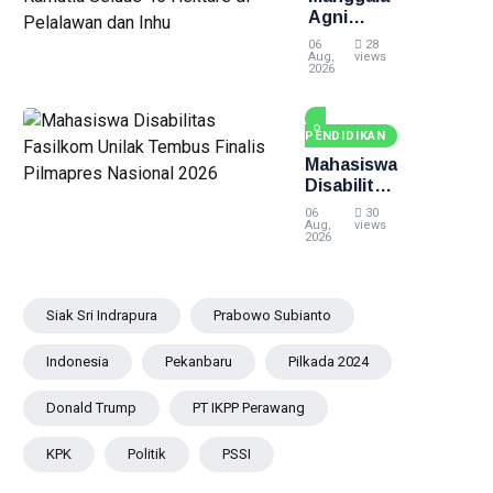
Agni
Masih
06
28
Padamkan
Aug,
views
2026
Karhutla
Seluas 45
Hektare di
PENDIDIKAN
Pelalawan
dan Inhu
Mahasiswa
Disabilitas
Fasilkom
06
30
Unilak
Aug,
views
2026
Tembus
Finalis
Pilmapres
Nasional
Siak Sri Indrapura
Prabowo Subianto
2026
Indonesia
Pekanbaru
Pilkada 2024
Donald Trump
PT IKPP Perawang
KPK
Politik
PSSI