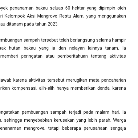
oyek penanaman bakau seluas 60 hektar yang dipimpin oleh
ari Kelompok Aksi Mangrove Restu Alam, yang menggunakan
kau ditanam pada tahun 2023.
embuangan sampah tersebut telah berlangsung selama hampir
ak hutan bakau yang ia dan nelayan lainnya tanam. Ia
mberi peringatan atau pemberitahuan tentang aktivitas
awab karena aktivitas tersebut merugikan mata pencaharian
ikan kompensasi, alih-alih hanya memberikan denda, karena
mengatakan pembuangan sampah terjadi pada malam hari. Ia
pas, sehingga menyebabkan kerusakan yang lebih parah. Warga
enanaman mangrove, tetapi beberapa perusahaan sengaja