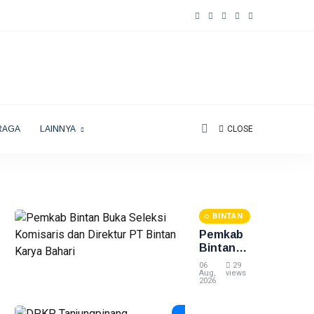
RAGA
LAINNYA
CLOSE
BINTAN
Pemkab
Bintan
Buka
06
29
Seleksi
Aug,
views
2026
Komisaris
dan