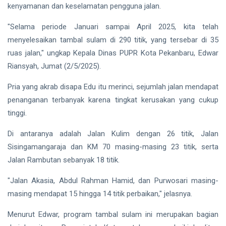
Kementerian
kenyamanan dan keselamatan pengguna jalan.
PKP
Siak Sri Indrapura
"Selama periode Januari sampai April 2025, kita telah
menyelesaikan tambal sulam di 290 titik, yang tersebar di 35
Prabowo Subianto
ruas jalan," ungkap Kepala Dinas PUPR Kota Pekanbaru, Edwar
Indonesia
Riansyah, Jumat (2/5/2025).
Pekanbaru
Pria yang akrab disapa Edu itu merinci, sejumlah jalan mendapat
penanganan terbanyak karena tingkat kerusakan yang cukup
Pilkada 2024
tinggi.
Donald Trump
Di antaranya adalah Jalan Kulim dengan 26 titik, Jalan
Sisingamangaraja dan KM 70 masing-masing 23 titik, serta
PT IKPP Perawang
Jalan Rambutan sebanyak 18 titik.
KPK
"Jalan Akasia, Abdul Rahman Hamid, dan Purwosari masing-
Politik
masing mendapat 15 hingga 14 titik perbaikan," jelasnya.
PSSI
Menurut Edwar, program tambal sulam ini merupakan bagian