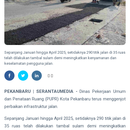
Geger,
2026
views
Warga Desa
Undan
RIAU
Berhasil
Sekda
Menangkap
Riau
Apresiasi
07
27
Dukungan
Aug,
views
2026
Plt
Gubernur
Sepanjang Januari hingga April 2025, setidaknya 290 titik jalan di 35 ruas
Usai Riau
telah dilakukan tambal sulam demi meningkatkan kenyamanan dan
TANJUNGPINANG
Masuk
keselamatan pengguna jalan.
Lima
DLH
Besar
Tanjungpinang
ADLG
Ingatkan
07 Aug,
33
Awards
Warga
2026
views
2026
Waspadai
PEKANBARU | SERANTAUMEDIA -
Dinas Pekerjaan Umum
Penipuan
NATUNA
dan Penataan Ruang (PUPR) Kota Pekanbaru terus menggenjot
Berkedok Juru
167 RTLH di
perbaikan infrastruktur jalan.
Pungut
Natuna
Retribusi
Direhabilitasi
Sampah
07 Aug,
Sepanjang Januari hingga April 2025, setidaknya 290 titik jalan di
36
dengan
2026
views
35 ruas telah dilakukan tambal sulam demi meningkatkan
Bantuan