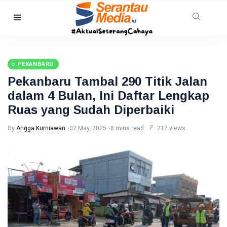
PENDIDIKAN
Mahasiswa
PEKANBARU
Unilak
Raih Juara
Pekanbaru Tambal 290 Titik Jalan
08
21
Harapan I
Aug,
views
2026
dalam 4 Bulan, Ini Daftar Lengkap
Nasional
Kategori
Ruas yang Sudah Diperbaiki
HUKRIM
Disabilitas
Mantan
By
Angga Kurniawan
02 May, 2025
8 mins read
217 views
Suami
Diduga
07
40
Bacok
Aug,
views
2026
Perempuan
hingga
INDRAGIRI
Tewas di
HILIR
Pekanbaru
Kemunculan
Buaya
Muara Bikin
07 Aug,
25