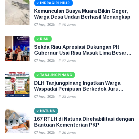
INDRAGIRI HILIR
Kemunculan Buaya Muara Bikin Geger,
Warga Desa Undan Berhasil Menangkap
07 Aug, 2026
25 views
RIAU
Sekda Riau Apresiasi Dukungan Plt
Gubernur Usai Riau Masuk Lima Besar
ADLG Awards 2026
07 Aug, 2026
27 views
TANJUNGPINANG
DLH Tanjungpinang Ingatkan Warga
Waspadai Penipuan Berkedok Juru
Pungut Retribusi Sampah
07 Aug, 2026
33 views
NATUNA
167 RTLH di Natuna Direhabilitasi dengan
Bantuan Kementerian PKP
07 Aug, 2026
36 views