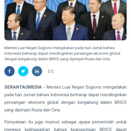
Madu,
BBKSDA
HUKRIM
Riau
Pasang
DPO
Kandang
Kasus
Jebak
Sabu
08
18
Ditangkap
Aug,
views
2026
di Hotel
Bathin
Menteri Luar Negeri Sugiono mengatakan pada hari Jumat bahwa
Solapan
Indonesia berharap dapat mendinginkan persaingan ekonomi global
PENDIDIKAN
dengan bergabung dalam BRICS yang dipimpin Rusia dan Cina.
Mahasiswa
Unilak
Raih Juara
08
32
Harapan I
Aug,
views
2026
Nasional
SERANTAUMEDIA
- Menteri Luar Negeri Sugiono mengatakan
Kategori
pada hari Jumat bahwa Indonesia berharap dapat mendinginkan
HUKRIM
Disabilitas
persaingan ekonomi global dengan bergabung dalam BRICS
Mantan
Suami
yang dipimpin Rusia dan Cina.
Diduga
07
47
Bacok
Aug,
views
Pernyataan itu juga muncul sebagai upaya pemerintah untuk
2026
Perempuan
menepis kekhawatiran bahwa keanggotaan BRICS dapat