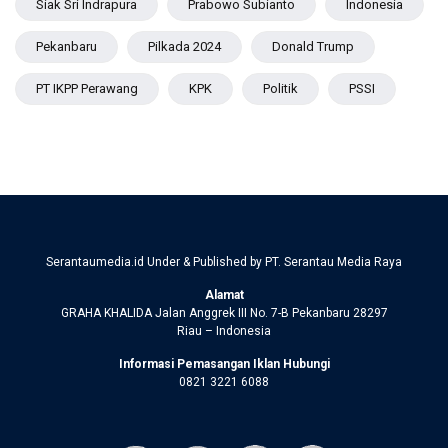
Siak Sri Indrapura
Prabowo Subianto
Indonesia
Pekanbaru
Pilkada 2024
Donald Trump
PT IKPP Perawang
KPK
Politik
PSSI
Serantaumedia.id Under & Published by PT. Serantau Media Raya
Alamat
GRAHA KHALIDA Jalan Anggrek III No. 7-B Pekanbaru 28297
Riau – Indonesia
Informasi Pemasangan Iklan Hubungi
0821 3221 6088