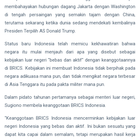
hingga
membahayakan hubungan dagang Jakarta dengan Washington
Tewas di
Pekanbaru
Siak Sri Indrapura
di tengah persaingan yang semakin tajam dengan China,
terutama sekarang ketika dunia sedang mendekati kembalinya
Prabowo Subianto
Presiden Terpilih AS Donald Trump.
Indonesia
Status baru Indonesia telah memicu kekhawatiran bahwa
negara itu mulai menjauh dari apa yang disebut sebagai
Pekanbaru
kebijakan luar negeri "bebas dan aktif" dengan keanggotaannya
Pilkada 2024
di BRICS. Kebijakan ini membuat Indonesia tidak berpihak pada
negara adikuasa mana pun, dan tidak mengikat negara terbesar
Donald Trump
di Asia Tenggara itu pada pakta militer mana pun.
PT IKPP Perawang
Dalam pidato tahunan pertamanya sebagai menteri luar negeri,
Sugiono membela keanggotaan BRICS Indonesia.
KPK
"Keanggotaan BRICS Indonesia mencerminkan kebijakan luar
Politik
negeri Indonesia yang bebas dan aktif. Ini bukan sesuatu yang
PSSI
dapat kita capai dalam semalam, tetapi merupakan hasil kerja