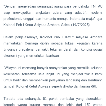
Finalis
“Dengan meneladani semangat juang para pendahulu, TNI AU
Pilmapres
Nasional
Siak Sri Indrapura
siap mewujudkan angkatan udara yang adaptif, modern,
2026
profesional, unggul, dan humanis menuju Indonesia maju,” ujar
Prabowo Subianto
Kolonel Pnb I Ketut Adiyasa Ambara, Sabtu (19/7/2025).
Indonesia
Dalam penjelasannya, Kolonel Pnb I Ketut Adiyasa Ambara
Pekanbaru
menyatakan Cemaga dipilih sebagai lokasi kegiatan karena
tingginya prevalensi penyakit tekanan darah dan kondisi sosial
Pilkada 2024
ekonomi yang memerlukan bantuan.
Donald Trump
“Wilayah ini memang banyak masyarakat yang memiliki keluhan
PT IKPP Perawang
kesehatan, terutama usia lanjut. Ini yang menjadi fokus kami
untuk hadir dan memberikan pelayanan langsung dan Bantuan,”
KPK
tambah Kolonel Ketut Adiyasa seperti dikutip dari laman RRI.
Politik
Terdata ada sebanyak, 52 paket sembako yang diserahkan
PSSI
kepada warga kurang mampu, dan lebih dari 150 warga