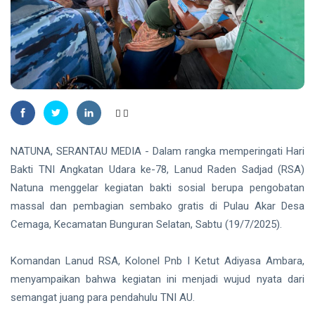
Pekanbaru,
Selidiki
INDRAGIRI
Dugaan
HULU
Penganiayaan
Bupati
Inhu Minta
ASN
06
21
Tingkatkan
Aug,
views
2026
Kinerja dan
Pelayanan
RIAU
Publik
Manggala
NATUNA, SERANTAU MEDIA - Dalam rangka memperingati Hari
Agni
Bakti TNI Angkatan Udara ke-78, Lanud Raden Sadjad (RSA)
Masih
06
31
Padamkan
Aug,
views
Natuna menggelar kegiatan bakti sosial berupa pengobatan
2026
Karhutla
massal dan pembagian sembako gratis di Pulau Akar Desa
Seluas 45
Cemaga, Kecamatan Bunguran Selatan, Sabtu (19/7/2025).
Hektare di
PENDIDIKAN
Pelalawan
dan Inhu
Mahasiswa
Komandan Lanud RSA, Kolonel Pnb I Ketut Adiyasa Ambara,
Disabilitas
menyampaikan bahwa kegiatan ini menjadi wujud nyata dari
Fasilkom
06
31
Unilak
Aug,
views
semangat juang para pendahulu TNI AU.
2026
Tembus