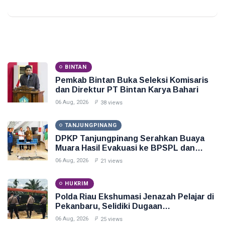
BINTAN
Pemkab Bintan Buka Seleksi Komisaris
dan Direktur PT Bintan Karya Bahari
06 Aug, 2026
38 views
TANJUNGPINANG
DPKP Tanjungpinang Serahkan Buaya
Muara Hasil Evakuasi ke BPSPL dan
Taman Safari Lagoi
06 Aug, 2026
21 views
HUKRIM
Polda Riau Ekshumasi Jenazah Pelajar di
Pekanbaru, Selidiki Dugaan
Penganiayaan
06 Aug, 2026
25 views