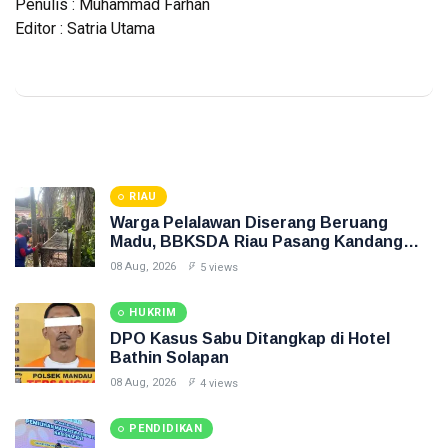
Penulis : Muhammad Farhan
Editor : Satria Utama
RIAU
Warga Pelalawan Diserang Beruang
Madu, BBKSDA Riau Pasang Kandang
Jebak
08 Aug, 2026
5 views
HUKRIM
DPO Kasus Sabu Ditangkap di Hotel
Bathin Solapan
08 Aug, 2026
4 views
PENDIDIKAN