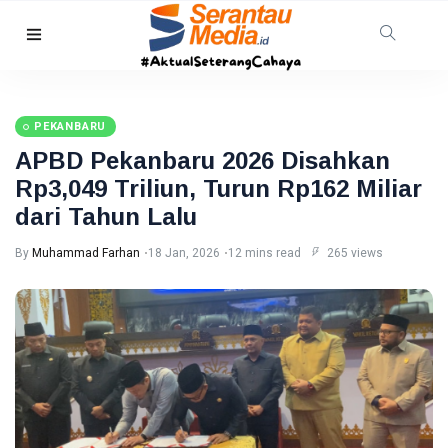
RIAU
Warga
Pelalawan
PEKANBARU
Diserang
08
5
Beruang
Aug,
views
APBD Pekanbaru 2026 Disahkan
2026
Madu,
Rp3,049 Triliun, Turun Rp162 Miliar
BBKSDA
HUKRIM
Riau
dari Tahun Lalu
Pasang
DPO
Kandang
Kasus
By
Muhammad Farhan
18 Jan, 2026
12 mins read
265 views
Jebak
Sabu
08
4
Ditangkap
Aug,
views
2026
di Hotel
Bathin
Solapan
PENDIDIKAN
Mahasiswa
Unilak
Raih Juara
08
24
Harapan I
Aug,
views