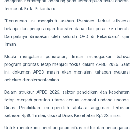
Gubernur
anggaran berdampak langsung pada kemampuan fiskal daerah,
Usai Riau
termasuk Kota Pekanbaru.
Masuk
Siak Sri Indrapura
Lima
“Penurunan ini mengikuti arahan Presiden terkait efisiensi
Besar
Prabowo Subianto
belanja dan pengurangan transfer dana dari pusat ke daerah.
ADLG
Awards
Dampaknya dirasakan oleh seluruh OPD di Pekanbaru,” ujar
Indonesia
2026
Irman.
Pekanbaru
Meski mengalami penurunan, Irman menegaskan bahwa
Pilkada 2024
program prioritas tetap menjadi fokus dalam APBD 2026. Saat
ini, dokumen APBD masih akan menjalani tahapan evaluasi
Donald Trump
sebelum diimplementasikan.
PT IKPP Perawang
Dalam struktur APBD 2026, sektor pendidikan dan kesehatan
tetap menjadi prioritas utama sesuai amanat undang-undang.
KPK
Dinas Pendidikan memperoleh alokasi anggaran terbesar
Politik
sebesar Rp804 miliar, disusul Dinas Kesehatan Rp322 miliar.
PSSI
Untuk mendukung pembangunan infrastruktur dan penanganan