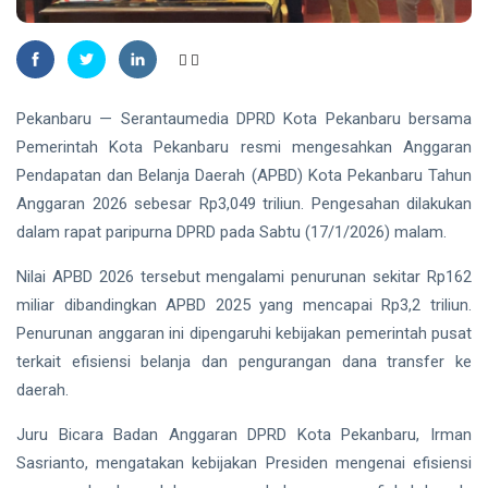
2026
Nasional
Kategori
HUKRIM
Disabilitas
Mantan
Suami
Pekanbaru — Serantaumedia DPRD Kota Pekanbaru bersama
Diduga
07
40
Bacok
Aug,
views
Pemerintah Kota Pekanbaru resmi mengesahkan Anggaran
2026
Perempuan
Pendapatan dan Belanja Daerah (APBD) Kota Pekanbaru Tahun
hingga
Anggaran 2026 sebesar Rp3,049 triliun. Pengesahan dilakukan
INDRAGIRI
Tewas di
HILIR
Pekanbaru
dalam rapat paripurna DPRD pada Sabtu (17/1/2026) malam.
Kemunculan
Buaya
Nilai APBD 2026 tersebut mengalami penurunan sekitar Rp162
Muara Bikin
07 Aug,
25
miliar dibandingkan APBD 2025 yang mencapai Rp3,2 triliun.
Geger,
2026
views
Warga Desa
Penurunan anggaran ini dipengaruhi kebijakan pemerintah pusat
Undan
RIAU
terkait efisiensi belanja dan pengurangan dana transfer ke
Berhasil
Sekda
daerah.
Menangkap
Riau
Apresiasi
Juru Bicara Badan Anggaran DPRD Kota Pekanbaru, Irman
07
27
Dukungan
Aug,
views
2026
Sasrianto, mengatakan kebijakan Presiden mengenai efisiensi
Plt