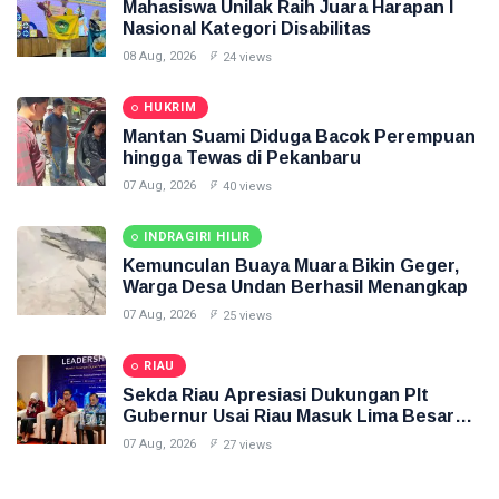
Mahasiswa Unilak Raih Juara Harapan I
Nasional Kategori Disabilitas
08 Aug, 2026
24 views
HUKRIM
Mantan Suami Diduga Bacok Perempuan
hingga Tewas di Pekanbaru
07 Aug, 2026
40 views
INDRAGIRI HILIR
Kemunculan Buaya Muara Bikin Geger,
Warga Desa Undan Berhasil Menangkap
07 Aug, 2026
25 views
RIAU
Sekda Riau Apresiasi Dukungan Plt
Gubernur Usai Riau Masuk Lima Besar
ADLG Awards 2026
07 Aug, 2026
27 views